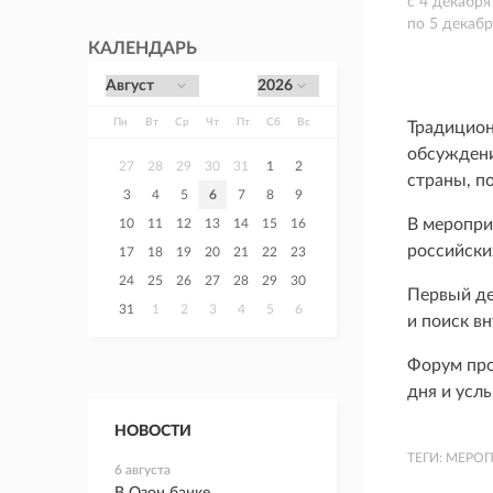
c
4 декабря
по
5 декабр
КАЛЕНДАРЬ
Пн
Вт
Ср
Чт
Пт
Сб
Вс
Традицион
обсуждени
27
28
29
30
31
1
2
страны, п
3
4
5
6
7
8
9
В меропри
10
11
12
13
14
15
16
российски
17
18
19
20
21
22
23
24
25
26
27
28
29
30
Первый де
31
1
2
3
4
5
6
и поиск в
Форум про
дня и усл
НОВОСТИ
ТЕГИ:
МЕРОП
6 августа