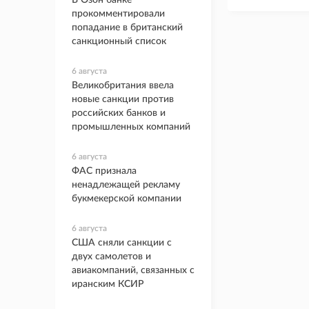
В Озон банке
прокомментировали
попадание в британский
санкционный список
6 августа
Великобритания ввела
новые санкции против
российских банков и
промышленных компаний
6 августа
ФАС признала
ненадлежащей рекламу
букмекерской компании
6 августа
США сняли санкции с
двух самолетов и
авиакомпаний, связанных с
иранским КСИР