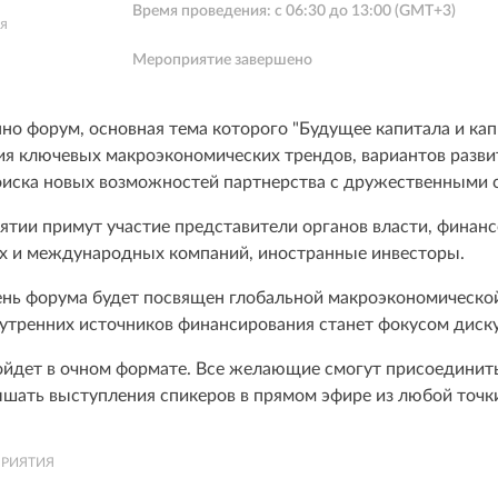
Время проведения: с
06:30
до
13:00
(GMT+3)
я
Мероприятие завершено
но форум, основная тема которого "Будущее капитала и кап
я ключевых макроэкономических трендов, вариантов развит
оиска новых возможностей партнерства с дружественными 
ятии примут участие представители органов власти, финанс
х и международных компаний, иностранные инвесторы.
нь форума будет посвящен глобальной макроэкономической
нутренних источников финансирования станет фокусом диску
йдет в очном формате. Все желающие смогут присоединитьс
ышать выступления спикеров в прямом эфире из любой точк
РИЯТИЯ