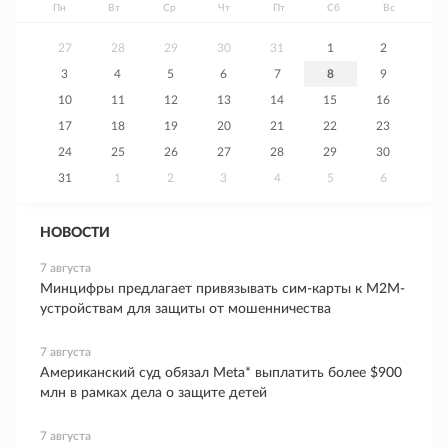
Пн
Вт
Ср
Чт
Пт
Сб
Вс
27
28
29
30
31
1
2
3
4
5
6
7
8
9
10
11
12
13
14
15
16
17
18
19
20
21
22
23
24
25
26
27
28
29
30
31
1
2
3
4
5
6
НОВОСТИ
7 августа
Минцифры предлагает привязывать сим-карты к M2M-
устройствам для защиты от мошенничества
7 августа
Американский суд обязал Meta* выплатить более $900
млн в рамках дела о защите детей
7 августа