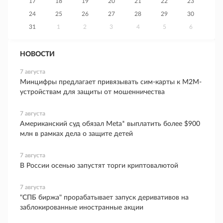
17
18
19
20
21
22
23
24
25
26
27
28
29
30
31
1
2
3
4
5
6
НОВОСТИ
7 августа
Минцифры предлагает привязывать сим-карты к M2M-
устройствам для защиты от мошенничества
7 августа
Американский суд обязал Meta* выплатить более $900
млн в рамках дела о защите детей
7 августа
В России осенью запустят торги криптовалютой
7 августа
"СПБ биржа" прорабатывает запуск деривативов на
заблокированные иностранные акции