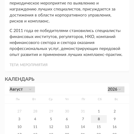
периодическое мероприятие по выявлению и
награждению лучших специалистов, присуждается за
достижения в области корпоративного управления,
рисков и комплаенс.
С 2011 года ее победителями становились специалисты
финансовых институтов, регуляторов, НКО, компаний
нефинансового сектора и сектора оказания
профессиональных услуг, демонстрирующих передовой
опыт развития и применения лучших комплаенс-практик.
ТЕГИ:
МЕРОПРИЯТИЯ
КАЛЕНДАРЬ
Пн
Вт
Ср
Чт
Пт
Сб
Вс
27
28
29
30
31
1
2
3
4
5
6
7
8
9
10
11
12
13
14
15
16