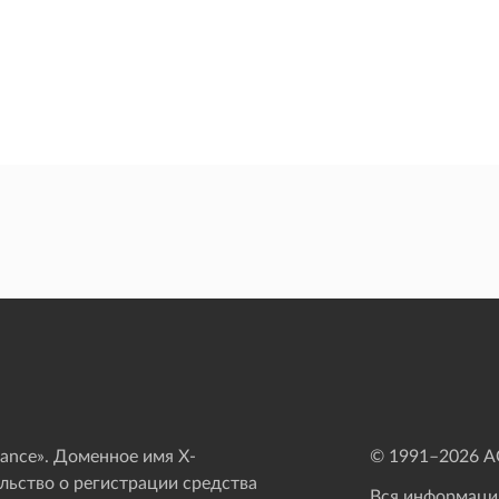
ance». Доменное имя X-
© 1991–
2026
АО
ьство о регистрации средства
Вся информация