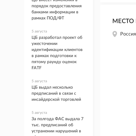
ЦБ внесет изменения в
порядок предоставления
банками информации в
рамках ПОД/ФТ
МЕСТО
5 августа
Россия
ЦБ разработал проект об
ужесточении
идентификации клиентов
в рамках подготовки к
пятому раунду оценок
FATF
5 августа
ЦБ выдал несколько
предписаний в связи с
инсайдерской торговлей
5 августа
За полгода ФАС выдала 7
тыс. предписаний об
устранении нарушений в