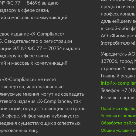
 № ФС 77 — 84696 выдано
предназначена 
адзору в сфере связи,
профессиональ
ий и массовых коммуникаций
дальнейшему в
.
в какой-либо ф
вое издание «Х-Compliance».
АО «Финмаркет
. Свидетельство о регистрации
(потребителям)
мации ЭЛ № ФС 77 — 70754 выдано
Учредитель АО
адзору в сфере связи,
127006, город М
ий и массовых коммуникаций
строение 1, ко
.
Главный редакт
 «X-Compliance» не несет
info@x-complian
 экспертов, использованные
Телефон: +7 (49
бликуемые мнения могут не совпадать
Если вы нашли 
етевого издания «X-Compliance», так
рганизаций, осуществляющих контроль
Политика обрабо
ей сфере. Информация публикуется
Условия использ
оведения существующих экспертных
Обработка файлов
ересованных лиц.
Общие условия ис