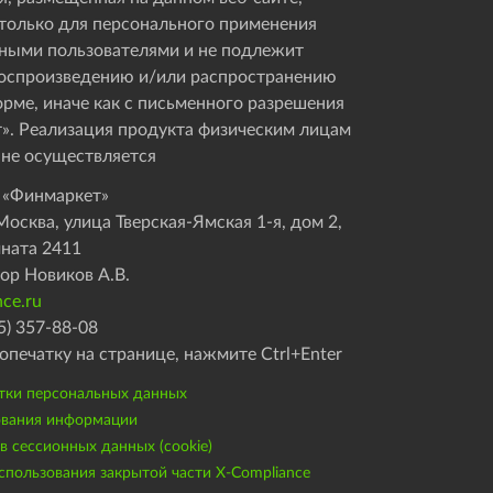
только для персонального применения
ными пользователями и не подлежит
оспроизведению и/или распространению
орме, иначе как с письменного разрешения
». Реализация продукта физическим лицам
 не осуществляется
 «Финмаркет»
осква, улица Тверская-Ямская 1-я, дом 2,
мната 2411
ор Новиков А.В.
ce.ru
5) 357-88-08
опечатку на странице, нажмите Ctrl+Enter
тки персональных данных
ования информации
 сессионных данных (cookie)
пользования закрытой части X-Compliance