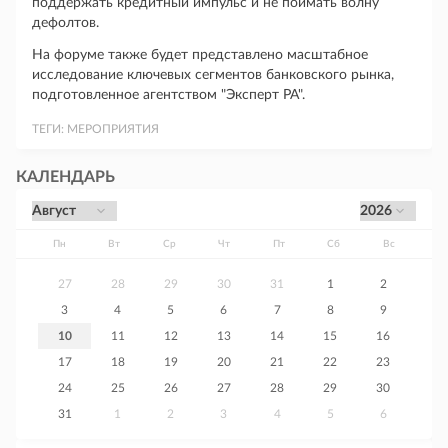
поддержать кредитный импульс и не поймать волну
дефолтов.
На форуме также будет представлено масштабное
исследование ключевых сегментов банковского рынка,
подготовленное агентством "Эксперт РА".
ТЕГИ:
МЕРОПРИЯТИЯ
КАЛЕНДАРЬ
Пн
Вт
Ср
Чт
Пт
Сб
Вс
27
28
29
30
31
1
2
3
4
5
6
7
8
9
10
11
12
13
14
15
16
17
18
19
20
21
22
23
24
25
26
27
28
29
30
31
1
2
3
4
5
6