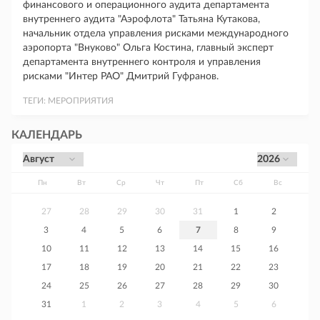
финансового и операционного аудита департамента
внутреннего аудита "Аэрофлота" Татьяна Кутакова,
начальник отдела управления рисками международного
аэропорта "Внуково" Ольга Костина, главный эксперт
департамента внутреннего контроля и управления
рисками "Интер РАО" Дмитрий Гуфранов.
ТЕГИ:
МЕРОПРИЯТИЯ
КАЛЕНДАРЬ
Пн
Вт
Ср
Чт
Пт
Сб
Вс
27
28
29
30
31
1
2
3
4
5
6
7
8
9
10
11
12
13
14
15
16
17
18
19
20
21
22
23
24
25
26
27
28
29
30
31
1
2
3
4
5
6