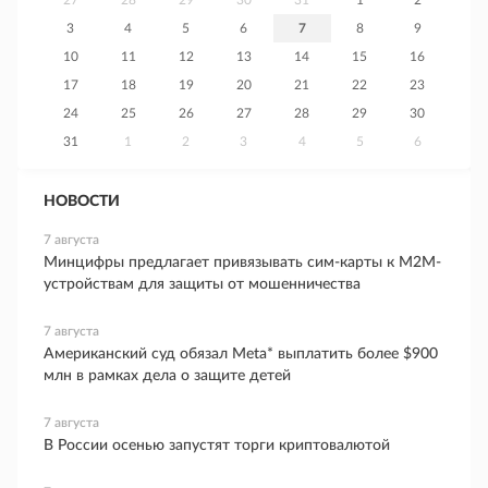
27
28
29
30
31
1
2
3
4
5
6
7
8
9
10
11
12
13
14
15
16
17
18
19
20
21
22
23
24
25
26
27
28
29
30
31
1
2
3
4
5
6
НОВОСТИ
7 августа
Минцифры предлагает привязывать сим-карты к M2M-
устройствам для защиты от мошенничества
7 августа
Американский суд обязал Meta* выплатить более $900
млн в рамках дела о защите детей
7 августа
В России осенью запустят торги криптовалютой