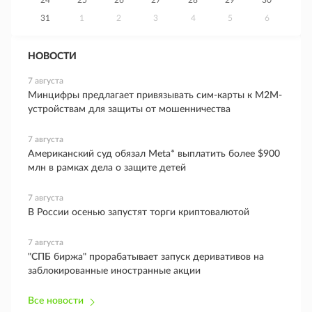
24
25
26
27
28
29
30
31
1
2
3
4
5
6
НОВОСТИ
7 августа
Минцифры предлагает привязывать сим-карты к M2M-
устройствам для защиты от мошенничества
7 августа
Американский суд обязал Meta* выплатить более $900
млн в рамках дела о защите детей
7 августа
В России осенью запустят торги криптовалютой
7 августа
"СПБ биржа" прорабатывает запуск деривативов на
заблокированные иностранные акции
Все новости