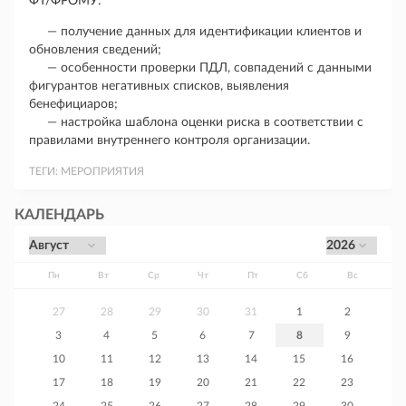
ФТ/ФРОМУ:
— получение данных для идентификации клиентов и
обновления сведений;
— особенности проверки ПДЛ, совпадений с данными
фигурантов негативных списков, выявления
бенефициаров;
— настройка шаблона оценки риска в соответствии с
правилами внутреннего контроля организации.
ТЕГИ:
МЕРОПРИЯТИЯ
КАЛЕНДАРЬ
Пн
Вт
Ср
Чт
Пт
Сб
Вс
27
28
29
30
31
1
2
3
4
5
6
7
8
9
10
11
12
13
14
15
16
17
18
19
20
21
22
23