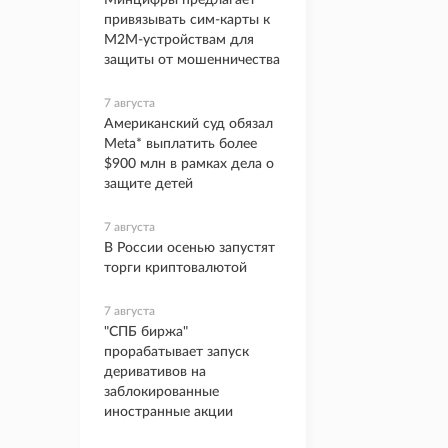
Минцифры предлагает
привязывать сим-карты к
M2M-устройствам для
защиты от мошенничества
7 августа
Американский суд обязал
Meta* выплатить более
$900 млн в рамках дела о
защите детей
7 августа
В России осенью запустят
торги криптовалютой
7 августа
"СПБ биржа"
прорабатывает запуск
деривативов на
заблокированные
иностранные акции