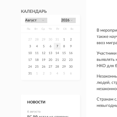
КАЛЕНДАРЬ
Пн
Вт
Ср
Чт
Пт
Сб
Вс
В меропри
также нау
27
28
29
30
31
1
2
ввоз мигр
3
4
5
6
7
8
9
Участники
10
11
12
13
14
15
16
выявлять 
17
18
19
20
21
22
23
НКО для б
24
25
26
27
28
29
30
31
1
2
3
4
5
6
Незаконны
людей, ст
незаконно
Странам с
НОВОСТИ
невыгодны
6 августа