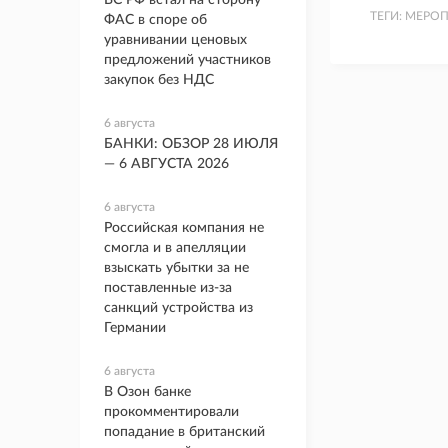
ВС РФ встал на сторону
ТЕГИ:
МЕРОП
ФАС в споре об
уравнивании ценовых
предложений участников
закупок без НДС
6 августа
БАНКИ: ОБЗОР 28 ИЮЛЯ
— 6 АВГУСТА 2026
6 августа
Российская компания не
смогла и в апелляции
взыскать убытки за не
поставленные из-за
санкций устройства из
Германии
6 августа
В Озон банке
прокомментировали
попадание в британский