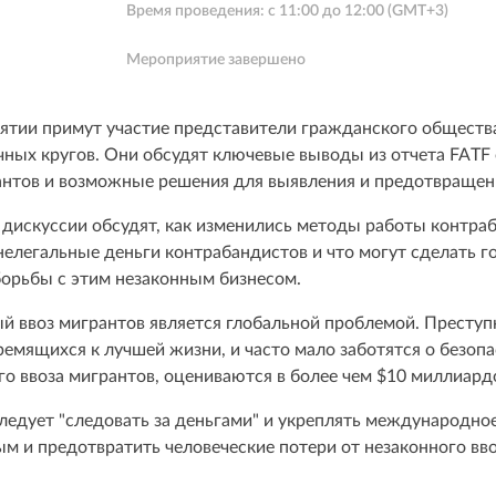
Время проведения: с
11:00
до
12:00
(GMT+3)
Мероприятие завершено
ятии примут участие представители гражданского общества,
чных кругов. Они обсудят ключевые выводы из отчета FATF
антов и возможные решения для выявления и предотвращени
 дискуссии обсудят, как изменились методы работы контраб
нелегальные деньги контрабандистов и что могут сделать г
орьбы с этим незаконным бизнесом.
й ввоз мигрантов является глобальной проблемой. Престу
ремящихся к лучшей жизни, и часто мало заботятся о безоп
го ввоза мигрантов, оцениваются в более чем $10 миллиардо
ледует "следовать за деньгами" и укреплять международное
м и предотвратить человеческие потери от незаконного вво