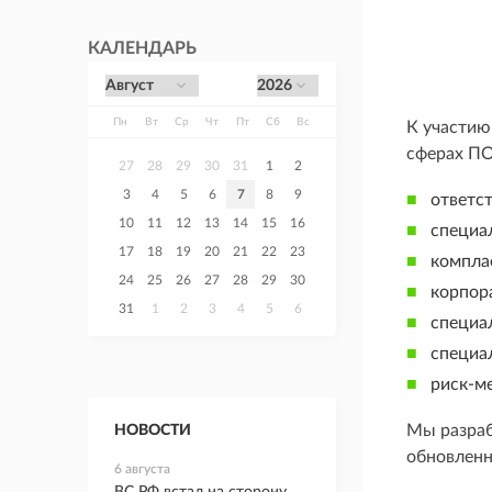
КАЛЕНДАРЬ
Пн
Вт
Ср
Чт
Пт
Сб
Вс
К участию
сферах ПО
27
28
29
30
31
1
2
3
4
5
6
7
8
9
ответс
10
11
12
13
14
15
16
специа
17
18
19
20
21
22
23
компла
24
25
26
27
28
29
30
корпор
31
1
2
3
4
5
6
специал
специа
риск-м
Мы разраб
НОВОСТИ
обновленн
6 августа