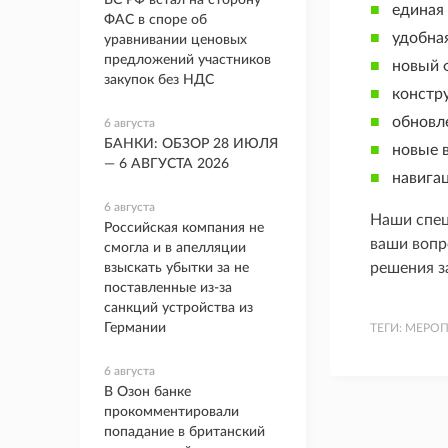
ВС РФ встал на сторону
единая 
ФАС в споре об
удобная
уравнивании ценовых
предложений участников
новый 
закупок без НДС
констру
обновл
6 августа
БАНКИ: ОБЗОР 28 ИЮЛЯ
новые 
— 6 АВГУСТА 2026
навигац
6 августа
Наши спец
Российская компания не
ваши вопр
смогла и в апелляции
решения з
взыскать убытки за не
поставленные из-за
санкций устройства из
Германии
ТЕГИ:
МЕРОП
6 августа
В Озон банке
прокомментировали
попадание в британский