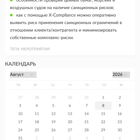
особенности проверки ценных бумаг, морских и
воздушных судов на наличие санкционных рисков;
как с помощью X-Compliance можно оперативно
выявить риск применения санкционных ограничений в
отношении клиента/контрагента и минимизировать
собственные комплаенс-риски.
ТЕГИ:
МЕРОПРИЯТИЯ
КАЛЕНДАРЬ
Пн
Вт
Ср
Чт
Пт
Сб
Вс
27
28
29
30
31
1
2
3
4
5
6
7
8
9
10
11
12
13
14
15
16
17
18
19
20
21
22
23
24
25
26
27
28
29
30
31
1
2
3
4
5
6