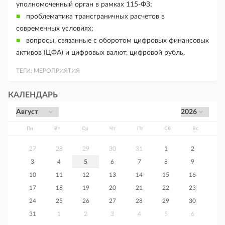
уполномоченный орган в рамках 115-ФЗ;
проблематика трансграничных расчетов в
современных условиях;
вопросы, связанные с оборотом цифровых финансовых
активов (ЦФА) и цифровых валют, цифровой рубль.
ТЕГИ:
МЕРОПРИЯТИЯ
КАЛЕНДАРЬ
Пн
Вт
Ср
Чт
Пт
Сб
Вс
27
28
29
30
31
1
2
3
4
5
6
7
8
9
10
11
12
13
14
15
16
17
18
19
20
21
22
23
24
25
26
27
28
29
30
31
1
2
3
4
5
6