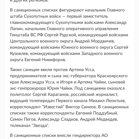
и других регионов.
В санкционных списках фигурируют начальник Главного
штаба Сухопутных войск — первый заместитель
главнокомандующего Сухопутными войсками Александр
Лапин, начальник Главного оперативного управления
Генштаба ВС РФ Сергей Рудской, командующий войсками
Центрального военного округа Андрей Мордвичев,
командующий войсками Южного военного округа Сергей
Кузовлев, командующий войсками Западного военного
округа Евгений Никифоров.
Также санкции ввели против Артема Усса,
предпринимателя и сына экс-губернатора Красноярского
края Александра Усса, и Игоря и Артема Чайки, сыновей
экс-генпрокурора Юрия Чайки. Под санкциями оказался
политолог Сергей Караганов, российский журналист,
ведущий телепередач Первого канала Михаил Леонтьев,
корреспондент "Известий" Виктор Синеок. В санкционных
списках также корреспонденты Евгений Поддубный,
Семен Пегов, Александр Сладков, Андрей Медведев,
телеканал "Звезда".
В санкционные списки внесли гендиректора АО