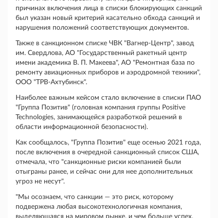
причинах включения лица в списки блокирующих санкций
был указан новый критерий касательно обхода санкций и
нарушения положений соответствующих документов.
Также в санкционном списке ЧВК "Вагнер-Центр", завод
им. Свердлова, АО "Государственный ракетный центр
имени академика В. П. Макеева", АО "Ремонтная база по
ремонту авиационных приборов и аэродромной техники",
ООО "ТРВ-Ахтубинск".
Наиболее важным кейсом стало включение в списки ПАО
"Группа Позитив" (головная компания группы Positive
Technologies, занимающейся разработкой решений в
области информационной безопасности).
Как сообщалось, "Группа Позитив" еще осенью 2021 года,
после включения в очередной санкционный список США,
отмечала, что "санкционные риски компанией были
отыграны ранее, и сейчас они для нее дополнительных
угроз не несут".
"Мы осознаем, что санкции — это риск, которому
подвержена любая высокотехнологичная компания,
выделяющаяся на мировом рынке, и чем больше успех,