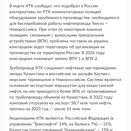
В марте КТК сообщал, что подобрал в России
альтернативы по 97% номенклатурных позиций
оборудования зарубежного производства, необходимого
для бесперебойной работы нефтепровода Тенгиз —
Новороссийск. При этом по некоторым важным
позициям, связанным с выносными причальными
устройствами (ВПУ), проблема поставок не решена,
консорциум ведет переговоры об организации их
производства на территории России. В 2026 году
консорциум планирует замену ВПУ-1 и ВПУ-2.
Трубопровод КТК соединяет нефтяные месторождения
запада Казахстана и российские на шельфе Каспия с
морским терминалом в Новороссийске. Система является
основным экспортным маршрутом для казахстанской
нефти, на нее приходится более 80% от прокачиваемых
по трубопроводу объемов из Казахстана. В 2022 году
компания отгрузила на экспорт 58,7 млн тонн нефти,
прогноз на 2023 год — около 61 млн тонн.
Акционерами КТК являются: Российская Федерация (в
управлении "Транснефти" 24%, на балансе 7%) — 31%,
Казахстан (представленный "Казмунайгазом" — 19% и