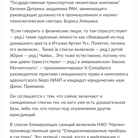
"Государственная транспортная лизинговая компания"
Евгения Дитриха, академика РАН, занимающего
руководящие должности в промышленном и научно-
технологическом секторе, Бориса Алешина.
"Если говорить о физических лицах, то там (присутствуют
— ред.) такие одиозные личности как сбежавший из-под
домашнего ареста в Италии Артем Усс. Понятно, почему
его включили… Также (в списки включили — ред.) детей
(Юрия — ред.) Чайки… Это тоже естественно, потому что
они давно (присутствуют — ред.) в американском Законе
Магнитского", — прокомментировал X-Compliance
руководитель практики санкционного права и комплаенса
адвокатского бюро КИАП и кандидат юридических наук
Денис Примаков.
Он соглашается с тем, что сейчас включают в
санкционные списки тех, на кого уже есть доказательная
база, либо тех, кто попал под ограничения других
юрисдикций.
В списки блокирующих санкций включили НАО "Научно-
производственный центр "Специализированные приборы
и системы". Это первый случай, когда в информации о