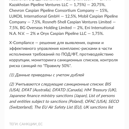
Kazakhstan Pipeline Ventures LLC — 1,75%) — 20,75%,
Chevron Caspian Pipeline Consortium Company — 15%,
LUKOIL International GmbH — 12,5%, Mobil Caspian Pipeline
Company — 7,5%, Rosneft-Shell Caspian Ventures Limited —
7,5%, BG Overseas Holding Limited — 2%, Eni International
N.A. N.V. — 2% и Oryx Caspian Pipeline LLC — 1,75%.
X-Compliance — решение для выявления, оценки и
эффективного управления комплаенс-рисками в части
исполнения требований по ПОД/ФТ, противодействию
коррупции, мониторинга санкционных списков, контроля
риска санкций по "Правилу 50%".
(1) Данные приведены с учетом дублей
(2) Учитываются следующие санкционные списки: BIS
(USA), DFAT (Australia), DFATD (Canada), HM Treasury (UK),
Japanese finance ministry sanctions (Japan), List of persons
and entities subject to sanctions (Poland), OFAC (USA), SECO
(Switzerland), The EU Air Safety List (EU), UK sanctions list
ТЕГИ:
САНКЦИИ_ЕС