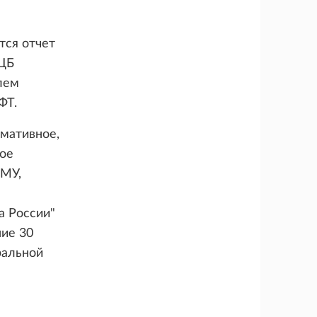
тся отчет
 ЦБ
лем
ФТ.
рмативное,
ое
ОМУ,
а России"
ние 30
ральной