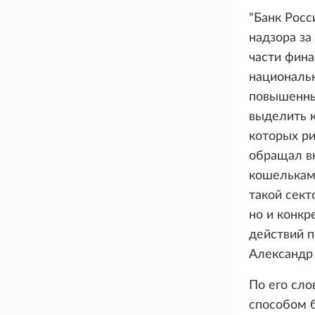
"Банк Росс
надзора за
части фина
национальн
повышенный
выделить к
которых ри
обращал в
кошельками
такой сект
но и конкр
действий 
Александр
По его сл
способом 