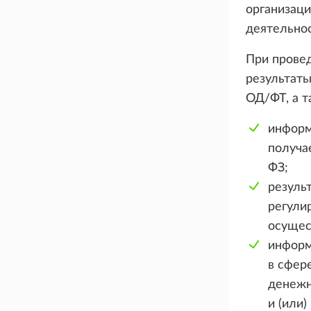
организац
деятельно
При прове
результаты
ОД/ФТ, а т
информ
получа
ФЗ;
резуль
регули
осущес
информ
в сфер
денежн
и (или