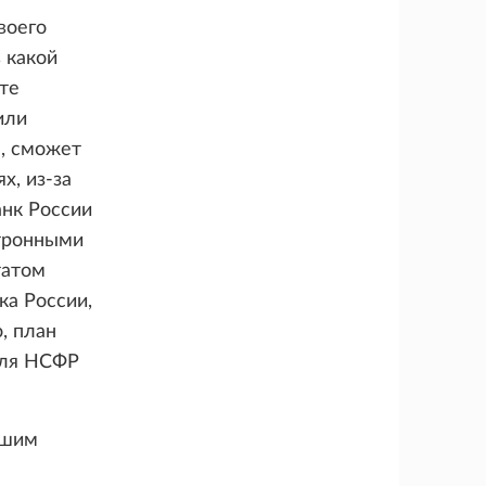
воего
 какой
те
или
а, сможет
х, из-за
анк России
ктронными
татом
ка России,
, план
еля НСФР
ошим