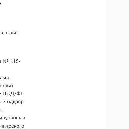
е
в целях
на № 115-
ами,
оторых
е ПОД/ФТ;
 и надзор
 с
апутанный
омического