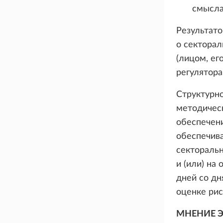
смысла
Результато
о сектора
(лицом, е
регулятор
Структурно
методичес
обеспечен
обеспечива
секторальн
и (или) на
дней со дн
оценке рис
МНЕНИЕ Э