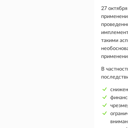
27 октябр
применения
проведенно
имплемента
такими асп
необоснов
применения
В частност
последстви
снижен
финанс
чрезме
ограни
вниман