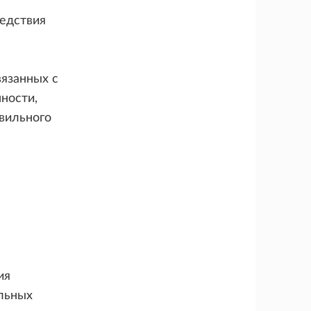
едствия
язанных с
ности,
вильного
ия
льных