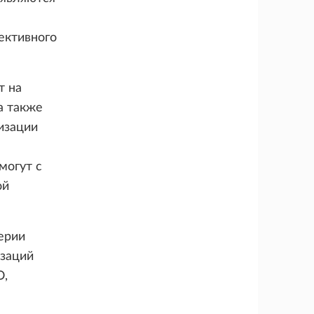
ективного
т на
а также
изации
могут с
ой
ерии
изаций
О,