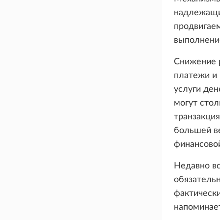
надлежащи
продвигае
выполнени
Снижение р
платежи и 
услуги де
могут сто
транзакция
большей в
финансовой
Недавно вс
обязательн
фактически
напоминае