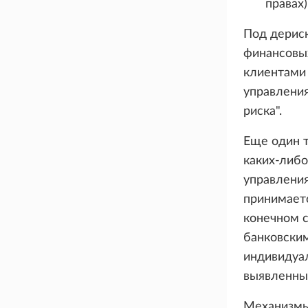
правах)
Под дерис
финансовы
клиентами 
управления
риска".
Еще один т
каких-либ
управлени
принимаетс
конечном с
банковским
индивидуал
выявленны
Механизмы