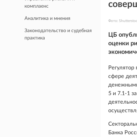
совер
комплаенс
Аналитика и мнения
Фото:
Shuttersto
Законодательство и судебная
ЦБ опубли
практика
оценки р
экономиче
Регулятор 
сфере дея
денежными
5 и 7.1-1 
деятельнос
осуществл
Сектораль
Банка Росс