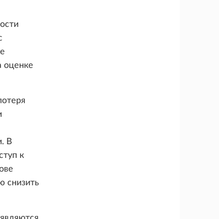
ости
с
не
а оценке
потеря
и
. В
ступ к
ове
ю снизить
 являются