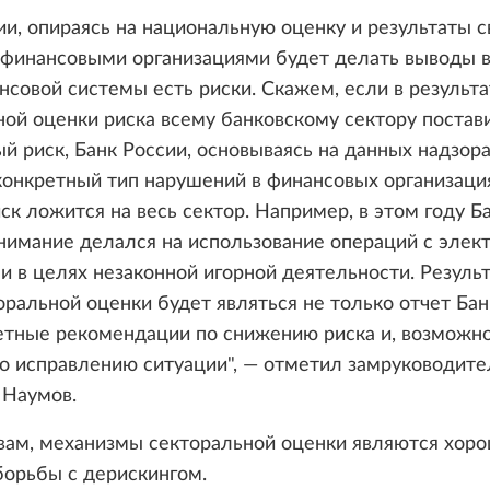
ии, опираясь на национальную оценку и результаты с
 финансовыми организациями будет делать выводы в
нсовой системы есть риски. Скажем, если в результа
ой оценки риска всему банковскому сектору постав
 риск, Банк России, основываясь на данных надзор
онкретный тип нарушений в финансовых организация
ск ложится на весь сектор. Например, в этом году Б
нимание делался на использование операций с эле
 в целях незаконной игорной деятельности. Резуль
оральной оценки будет являться не только отчет Бан
етные рекомендации по снижению риска и, возможно
по исправлению ситуации", — отметил замруководит
 Наумов.
овам, механизмы секторальной оценки являются хор
борьбы с дерискингом.