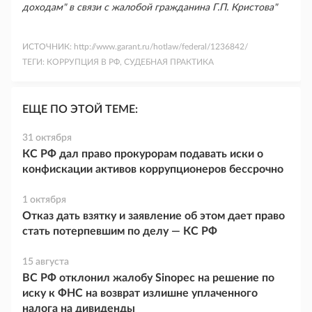
доходам" в связи с жалобой гражданина Г.П. Кристова"
ИСТОЧНИК:
http://www.garant.ru/hotlaw/federal/1236842/
ТЕГИ:
КОРРУПЦИЯ В РФ, СУДЕБНАЯ ПРАКТИКА
ЕЩЕ ПО ЭТОЙ ТЕМЕ:
31 октября
КС РФ дал право прокурорам подавать иски о
конфискации активов коррупционеров бессрочно
1 октября
Отказ дать взятку и заявление об этом дает право
стать потерпевшим по делу — КС РФ
15 августа
ВС РФ отклонил жалобу Sinopec на решение по
иску к ФНС на возврат излишне уплаченного
налога на дивиденды