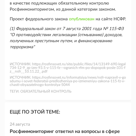
в качестве подлежащих обязательному контролю
Росфинмониторингом, из данной категории законом.
Проект федерального закона
опубликован
на сайте НСФР.
(1) Федеральный закон от 7 августа 2001 года № 115-ФЗ
"О противодействии легализации (отмыванию) доходов,
полученных преступным путем, и финансированию
терроризма"
ИСТОЧНИК:
https://rosfinsovet.ru/site/public/files/14/13149-690-legal
734-12-9_zp-izm-93.5-v-115-fz---ogranich-rfm-po-dopopok-posle-331-f
z__nsfr__10.11.22_.pdf
ИСТОЧНИК:
https://rosfinsovet.ru/informatsiya/news/nsfr-napravil-v-go
sdumu-i-sovet-federatsii-predlozheniya-po-izmeneniyu-zakona-115-fz-v-
chasti-obyazatelnogo-kontrolya-5044
ТЕГИ:
ОБЯЗАТЕЛЬНЫЙ КОНТРОЛЬ
ЕЩЕ ПО ЭТОЙ ТЕМЕ:
24 августа
Росфинмониторинг ответил на вопросы в сфере