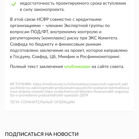
недостаточность проектируемого срока вступления
в силу законопроекта.
В этой связи НСФР совместно с кредитными
организациями – членами Экспертной группы по
вопросам ПОД/ФТ, внутреннему контролю и
регуляторному (комплаенс) риску при ЭКС Комитета
Совфеда по бюджету и финансовым рынкам
подготовлено заключение на проект, которое направлено
в Госдуму, Совфед, ЦБ, Минфин и Росфинмониторинг.
Полный текст заключения
опубликован
на сайте совета.
ИСТОЧНИК:
https://rosfinsovet.ru/informatsiya/news/nsfr-napravil-zakl
yuchenie-na-zakonoproekt-predusmatrivayushchii-sozdanie-tsentralizova
nnoi-sistemy-otsenki-riska-vovlechennosti-klientov-finansovykh-organiza
tsii-v-provedenie-podozritelnykh-operatsii-2859
ТЕГИ:
СОМНИТЕЛЬНЫЕ ОПЕРАЦИИ
ПОДПИСАТЬСЯ НА НОВОСТИ