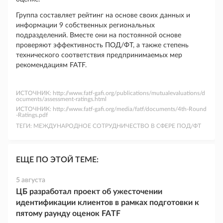
Группа составляет рейтинг на основе своих данных и
информации 9 собственных региональных
подразделений. Вместе они на постоянной основе
проверяют эффективность ПОД/ФТ, а также степень
технического соответствия предпринимаемых мер
рекомендациям FATF.
ИСТОЧНИК:
http://www.fatf-gafi.org/publications/mutualevaluations/d
ocuments/assessment-ratings.html
ИСТОЧНИК:
http://www.fatf-gafi.org/media/fatf/documents/4th-Round
-Ratings.pdf
ТЕГИ:
МЕЖДУНАРОДНОЕ СОТРУДНИЧЕСТВО В СФЕРЕ ПОД/ФТ
ЕЩЕ ПО ЭТОЙ ТЕМЕ:
5 августа
ЦБ разработал проект об ужесточении
идентификации клиентов в рамках подготовки к
пятому раунду оценок FATF