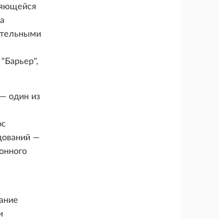
няющейся
а
ительными
"Барьер",
— один из
ос
дований —
онного
ание
и