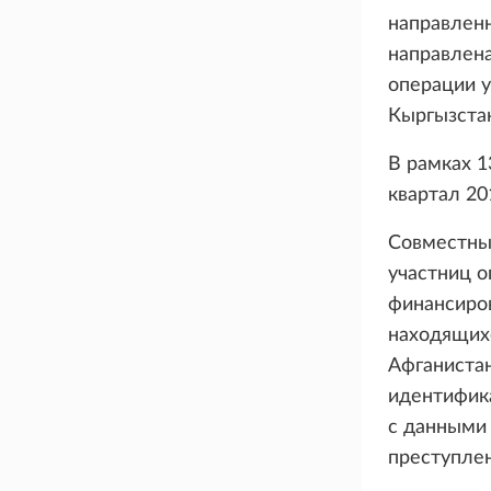
направленн
направлена
операции у
Кыргызстан
В рамках 1
квартал 201
Совместны
участниц о
финансиров
находящихс
Афганистан
идентифик
с данными
преступлен