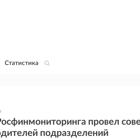
Статистика
9
Росфинмониторинга провел сов
одителей подразделений