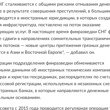
НГ сталкиваются с общими рисками отмывания денег
 в результате совершения преступлений, в большин
водятся в иностранные юрисдикции, в которых созд
 инфраструктура, поставлено на поток оказание
вующих услуг. В настоящее время финразведки СНГ 
 сдвиги в направлениях сомнительных трансгранич
х потоков — новые центры притяжения грязных дене
я в Азии и Восточной Европе", — добавил он.
ерации подразделения финразведки обмениваются
ными данными об иностранных технических компани
рах и юристах-посредниках, распорядителях по счет
ссовой регистрации, используемых в незаконных схе
транных банках, в которые направляются денежные
ельным основаниям.
овета с 2015 года проводится регулярная операция 