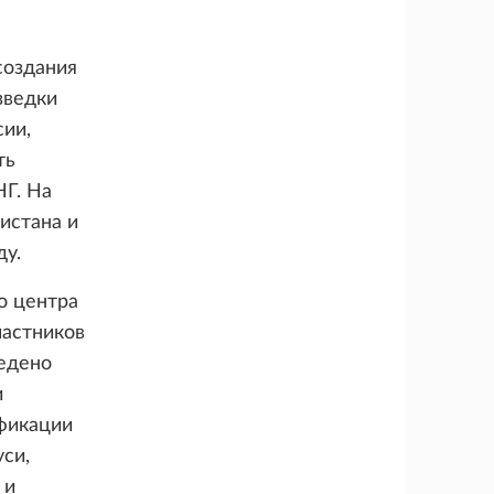
создания
зведки
сии,
ть
Г. На
истана и
ду.
о центра
частников
ведено
и
фикации
си,
 и