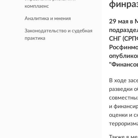
финра
комплаенс
Аналитика и мнения
29 мая в 
подразде
Законодательство и судебная
практика
СНГ (СРП
Росфинмо
опублико
"Финансов
В ходе зас
разведки о
совместны
и финансир
оценки и с
терроризма
Также в ме