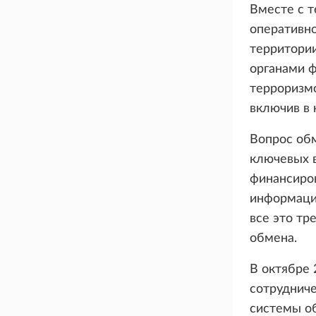
Вместе с 
оперативно
территори
органами ф
терроризмо
включив в 
Вопрос об
ключевых в
финансиров
информаци
все это т
обмена.
В октябре
сотруднич
системы о