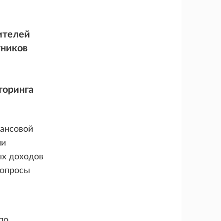
ителей
тников
торинга
нансовой
ии
ых доходов
вопросы
по