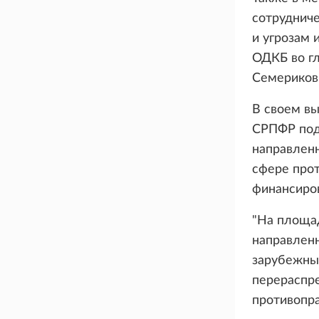
сотрудниче
и угрозам 
ОДКБ во гл
Семериков
В своем вы
СРПФР под
направленн
сфере прот
финансиро
"На площад
направленн
зарубежны
перераспр
противопра