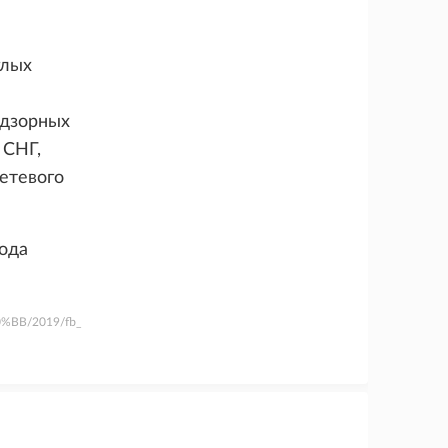
глых
адзорных
 СНГ,
етевого
года
%BB/2019/fb_