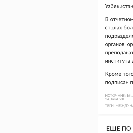
Узбекистан
В отчетном
столах бол
подраздел
органов, о
преподава
института 
Кроме того
подписан п
ИСТОЧНИК:
ht
24_final.pdf
ТЕГИ:
МЕЖДУНА
ЕЩЕ ПО 