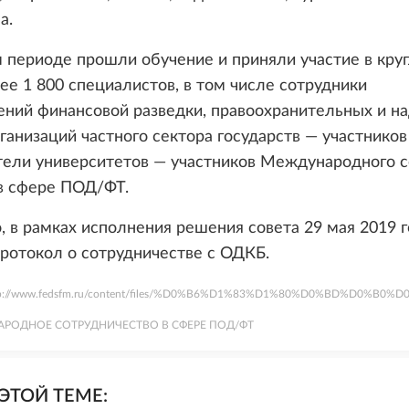
а.
 периоде прошли обучение и приняли участие в кру
ее 1 800 специалистов, в том числе сотрудники
ений финансовой разведки, правоохранительных и н
рганизаций частного сектора государств — участников
тели университетов — участников Международного с
в сфере ПОД/ФТ.
, в рамках исполнения решения совета 29 мая 2019 
ротокол о сотрудничестве с ОДКБ.
tp://www.fedsfm.ru/content/files/%D0%B6%D1%83%D1%80%D0%BD%D0%B0%D0
РОДНОЕ СОТРУДНИЧЕСТВО В СФЕРЕ ПОД/ФТ
ЭТОЙ ТЕМЕ: