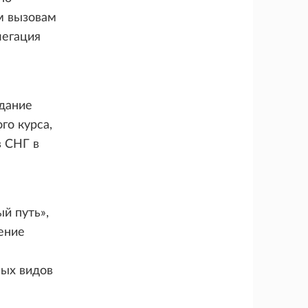
м вызовам
легация
едание
о курса,
в СНГ в
й путь»,
ение
ных видов