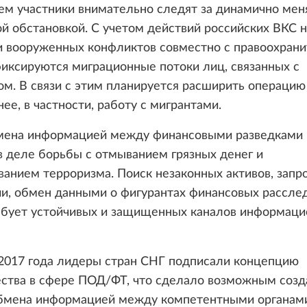
тем участники внимательно следят за динамично ме
й обстановкой. С учетом действий российских ВКС н
и вооруженных конфликтов совместно с правоохран
иксируются миграционные потоки лиц, связанных с
м. В связи с этим планируется расширить операцию 
нее, в частности, работу с мигрантами.
мена информацией между финансовыми разведками 
 деле борьбы с отмыванием грязных денег и
анием терроризма. Поиск незаконных активов, запр
и, обмен данными о фигурантах финансовых рассле
ребует устойчивых и защищенных каналов информаци
 2017 года лидеры стран СНГ подписали концепцию
ества в сфере ПОД/ФТ, что сделало возможным созд
бмена информацией между компетентными органам