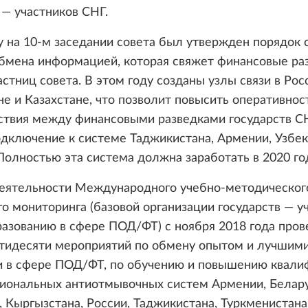
 — участников СНГ.
у на 10-м заседании совета был утвержден порядок 
бмена информацией, которая свяжет финансовые ра
астниц совета. В этом году созданы узлы связи в Рос
е и Казахстане, что позволит повысить оперативнос
ствия между финансовыми разведками государств СН
дключение к системе Таджикистана, Армении, Узбек
Полностью эта система должна заработать в 2020 го
деятельности Международного учебно-методическог
о мониторинга (базовой организации государств — у
азованию в сфере ПОД/ФТ) с ноября 2018 года про
ятидесяти мероприятий по обмену опытом и лучшим
и в сфере ПОД/ФТ, по обучению и повышению квали
циональных антиотмывочных систем Армении, Белару
, Кыргызстана, России, Таджикистана, Туркменистана