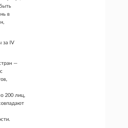
 быть
нь в
н,
 за IV
стран —
с
ов,
о 200 лиц,
совпадают
сти.