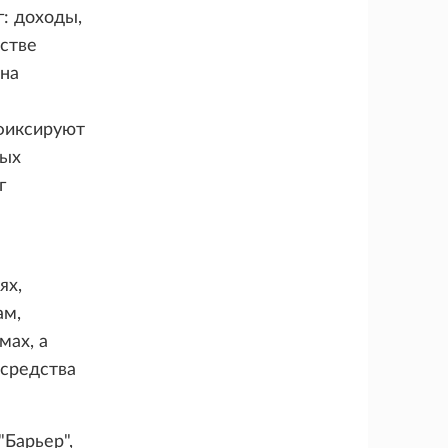
: доходы,
стве
ана
фиксируют
ных
г
ях,
ам,
мах, а
 средства
"Барьер",