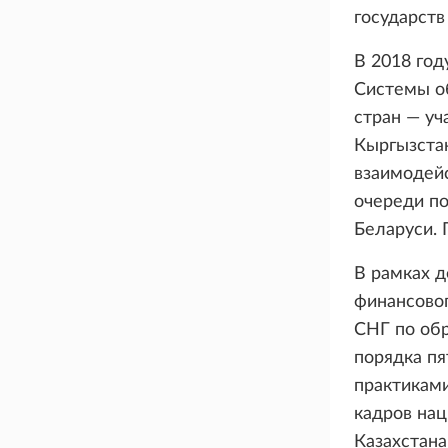
государств
В 2018 год
Системы о
стран — уч
Кыргызстан
взаимодей
очереди по
Беларуси. 
В рамках 
финансовог
СНГ по обр
порядка п
практикам
кадров на
Казахстана