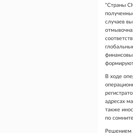
"Страны С
полученные
случаев вы
отмывочная
соответст
глобальные
финансовы
формируютс
В ходе оп
операцион
регистрато
адресах ма
также инос
по сомнит
Решением с