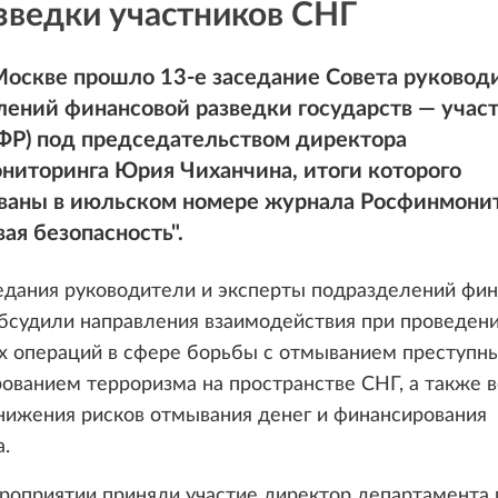
зведки участников СНГ
Москве прошло 13-е заседание Совета руковод
лений финансовой разведки государств — учас
ФР) под председательством директора
ниторинга Юрия Чиханчина, итоги которого
ваны в июльском номере журнала Росфинмони
ая безопасность".
едания руководители и эксперты подразделений фи
бсудили направления взаимодействия при проведен
х операций в сфере борьбы с отмыванием преступн
ованием терроризма на пространстве СНГ, а также 
нижения рисков отмывания денег и финансирования
.
роприятии приняли участие директор департамента 