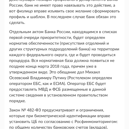
России, банк не имеет право навязывать это действие, а
вот физлицо вправе изъявить свое желание сформировать
профиль и шаблон. В последнем случае банк обязан это
сделать.
Отдельным актом Банка России, находящимся в списках
первой очереди приоритетности, будет определен
норматив обеспеченности (присутствия отделений и
других структурных подразделений банка) на территории
каждого федерального округа, где и будет проводиться
процедура. Вся нормативная база должна появиться не
позднее конца марта 2018 года, причем уже в
утвержденном виде. Это обещание дал Михаил
Осеевский Владимиру Путину (Ростелеком определен
оператором ЕБС, как и ЕСИА). Оператор ЕБС будет
предоставлять МВД и ФСБ размещенные в данной
системе сведения в установленном правительством
порядке.
Закон № 482-ФЗ предусматривает и ограничения,
которые при биометрической идентификации вправе
установить ЦБ по согласованию с Росфинмониторингом:
по общему количеству банковских счетов (вкладов),