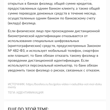
открытых в банках физлицу, общей сумме кредитов,
предоставленных одним банком клиенту, а также общей
сумме переводов денежных средств в течение месяца,
осуществленных одним банком по банковскому счету
(вкладу) физлица.
Если физическое лицо при прохождении дистанционной
биометрической идентификации отказывается от
использования специальных шифровальных
(криптографических) средств, предусмотренных Законом
№ 482-ФЗ, и использует мобильный телефон, смартфон
или планшет, то банк обязан отказать такому физлицу в
проведении дистанционной идентификации. Если
используется персональный компьютер, то банк обязан
уведомить такое физлицо о рисках, связанных с отказом.
ИСТОЧНИК:
https://bosfera.ru/bo/golos-video-i-raduzhka-vot-moi-doku
menty
ТЕГИ:
ИДЕНТИФИКАЦИЯ
ЕЩЕ ПО ЭТОЙ ТЕМЕ: