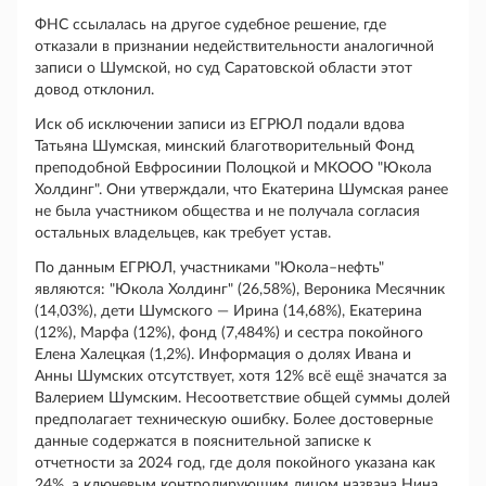
ФНС ссылалась на другое судебное решение, где
отказали в признании недействительности аналогичной
записи о Шумской, но суд Саратовской области этот
довод отклонил.
Иск об исключении записи из ЕГРЮЛ подали вдова
Татьяна Шумская, минский благотворительный Фонд
преподобной Евфросинии Полоцкой и МКООО "Юкола
Холдинг". Они утверждали, что Екатерина Шумская ранее
не была участником общества и не получала согласия
остальных владельцев, как требует устав.
По данным ЕГРЮЛ, участниками "Юкола–нефть"
являются: "Юкола Холдинг" (26,58%), Вероника Месячник
(14,03%), дети Шумского — Ирина (14,68%), Екатерина
(12%), Марфа (12%), фонд (7,484%) и сестра покойного
Елена Халецкая (1,2%). Информация о долях Ивана и
Анны Шумских отсутствует, хотя 12% всё ещё значатся за
Валерием Шумским. Несоответствие общей суммы долей
предполагает техническую ошибку. Более достоверные
данные содержатся в пояснительной записке к
отчетности за 2024 год, где доля покойного указана как
24%, а ключевым контролирующим лицом названа Нина