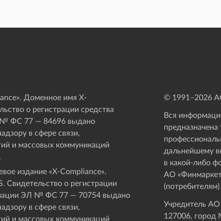
ance». Доменное имя X-
© 1991–
2026
АО
ьство о регистрации средства
Вся информация
 № ФС 77 — 84696 выдано
предназначена 
адзору в сфере связи,
профессиональ
ий и массовых коммуникаций
дальнейшему в
.
в какой-либо ф
вое издание «Х-Compliance».
АО «Финмаркет
. Свидетельство о регистрации
(потребителям)
мации ЭЛ № ФС 77 — 70754 выдано
Учредитель АО
адзору в сфере связи,
127006, город М
ий и массовых коммуникаций