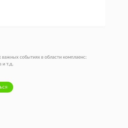
 важных событиях в области комплаенс:
и т.д.
ься