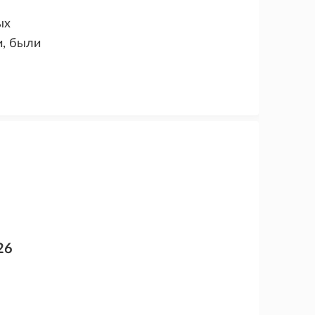
ых
и, были
26