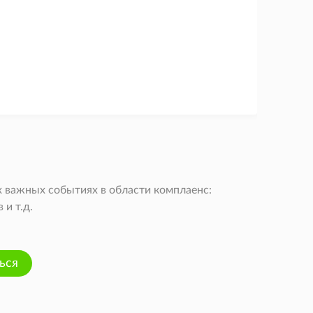
 важных событиях в области комплаенс:
и т.д.
ься