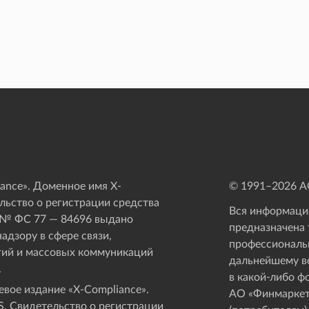
ance». Доменное имя X-
© 1991–
2026
АО
ьство о регистрации средства
Вся информация
 № ФС 77 — 84696 выдано
предназначена 
адзору в сфере связи,
профессиональ
ий и массовых коммуникаций
дальнейшему в
.
в какой-либо ф
вое издание «Х-Compliance».
АО «Финмаркет
. Свидетельство о регистрации