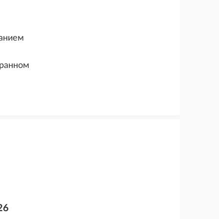
ванием
транном
26