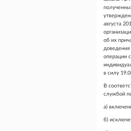
полученны
утвержден
августа 20
организаци
об их прич
доведения 
операции 
индивидуа
в силу 19.0
В соответ
службой п
а) включен
б) исключе