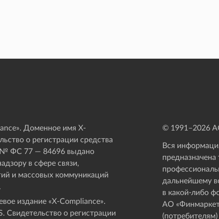
ance». Доменное имя X-
© 1991–
2026
АО
ьство о регистрации средства
Вся информация
 № ФС 77 — 84696 выдано
предназначена 
адзору в сфере связи,
профессиональ
ий и массовых коммуникаций
дальнейшему в
.
в какой-либо ф
вое издание «Х-Compliance».
АО «Финмаркет
. Свидетельство о регистрации
(потребителям)