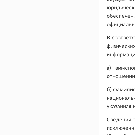
юридически
обеспечени
официальн
В соответс
физически
информаци
а) наимено
отношении
б) фамилия
национальн
указанная 
Сведения о
исключенны