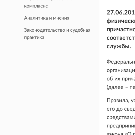
комплаенс
27.06.20
Аналитика и мнения
физически
причастно
Законодательство и судебная
практика
соответс
службы.
Федеральн
организаци
об их прич
(далее – п
Правила, 
его до св
средствам
предприним
закона «О 