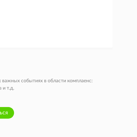
 важных событиях в области комплаенс:
и т.д.
ься