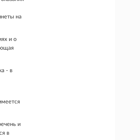
инеты на
ях и о
ующая
а - в
имеется
речень и
ся в