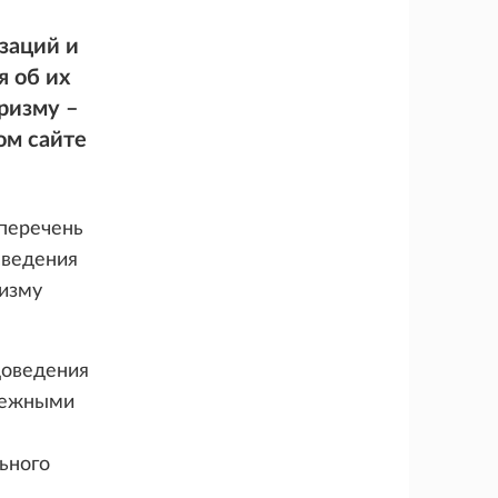
заций и
я об их
ризму –
ом сайте
перечень
сведения
ризму
доведения
енежными
ьного