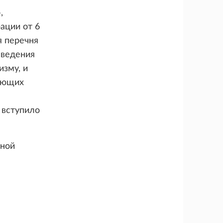
,
ации от 6
я перечня
сведения
изму, и
ляющих
 вступило
ьной