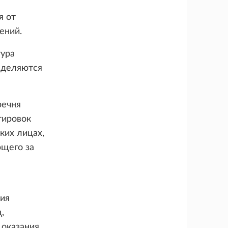
я от
ений.
тура
еделяются
речня
тировок
ких лицах,
ющего за
ия
,
оказания