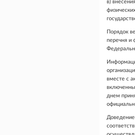
в) внесени
физических
государств
Порядок ве
перечня и
Федеральн
Информаци
организаци
вместе с а
включенных
днем прин
официальн
Доведение
соответств
осуществл