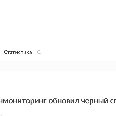
Статистика
нмониторинг обновил черный с
ck