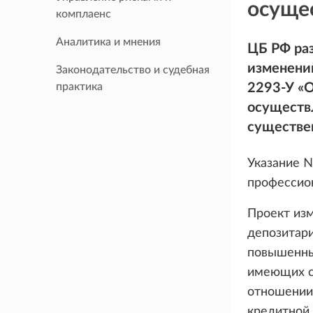
осуще
комплаенс
Аналитика и мнения
ЦБ РФ раз
изменений
Законодательство и судебная
практика
2293-У «О
осуществ
существе
Указание №
профессион
Проект из
депозитари
повышенны
имеющих сч
отношении
кредитной 