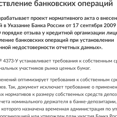
ствление банковских операций
рабатывает проект нормативного акта о внесе
 в Указание Банка России от 17 сентября 200
 порядке отзыва у кредитной организации лиц
ление банковских операций при установлении
нной недостоверности отчетных данных».
 4373-У устанавливает требования к собственным 
альных участников рынка ценных бумаг.
менений оптимизирует требования к собственным ср
ев. Так, документ исключает требование о примене
х нормативов к размеру собственных средств депоз
ета номинального держателя в банке-депозитарии,
 которого назначена временная администрация по у
организацией или утвержден план участия Банка Рос