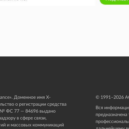
ance». Доменное имя X-
© 1991–
2026
АО
ьство о регистрации средства
Вся информация
 № ФС 77 — 84696 выдано
предназначена 
адзору в сфере связи,
профессиональ
ий и массовых коммуникаций
дальнейшему в