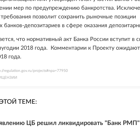
ении мер по предупреждению банкротства. Исключ
 требования позволит сохранить рыночные позиции
 банков-депозитариев в сфере оказания депозитарн
ется, что нормативный акт Банка России вступит в с
угодии 2018 года. Комментарии к Проекту ожидают
18 года.
p://regulation.gov.ru/projects#npa=77950
ИЦЕНЗИИ
ЭТОЙ ТЕМЕ:
аявлению ЦБ решил ликвидировать "Банк РМП"