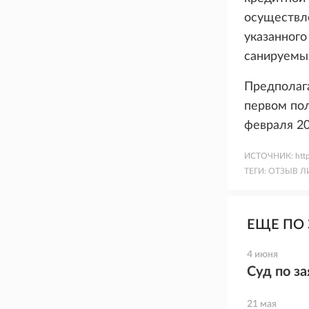
осуществл
указанного
санируемых
Предполага
первом пол
февраля 20
ИСТОЧНИК:
htt
ТЕГИ:
ОТЗЫВ Л
ЕЩЕ ПО 
4 июня
Суд по з
21 мая