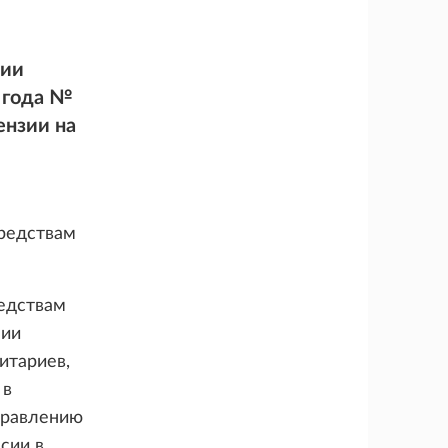
нии
9 года №
ензии на
средствам
едствам
нии
итариев,
 в
правлению
сии в