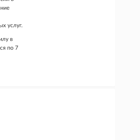
ение
ых услуг.
илу в
ся по 7