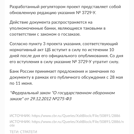
Разработанный регулятором проект представляет собой
обновленную редакцию указания № 3729-У.
Действие документа распространяется на
уполномоченные банки, являющиеся таковыми в
соответствии с законом о госзаказе.
Согласно пункту 3 проекта указания, соответствующий
нормативный акт ЦБ вступит в силу по истечении 10
дней после дня его официального опубликования. Со дня
его вступления в силу указание № 3729-У утратит силу.
Банк России принимает предложения и замечания по
документу в рамках его публичного обсуждения с 28 мая
по 11 июня.
*Федеральный закон "О государственном оборонном
заказе" от 29.12.2012 №275-ФЗ
ИСТОЧНИК:
https://www.cbr.ru/Queries/XsltBlock/File/50891/2886
ИСТОЧНИК:
https://www.cbr.ru/Queries/XsltBlock/File/50891/2886/n
ote
ТЕГИ:
СТРАТЕГИ