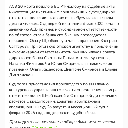
АСВ 20 марта подало в ВС РФ жалобу на судебные акты
нижестоящих инстанций о привлечении к субсидиарной
ответственности лишь двоих из требуемых агентством
девяти человек. Суд первой инстанции 6 мая 2025 года по
заявлению АСВ привлек к субсидиарной ответственности
по обязательствам банка его бывших председателя
правления Ольгу Щербакову и члена правления Валерию
Саттарову. При этом суд отказал агентству в привлечении
к субсидиарной ответственности бывших членов совета
директоров банка Светланы Ганыч, Артема Кузнецова,
Натальи Филатовой и Юрия Смирнова, а также членов
правления Ольги Хасановой, Дмитрия Смирнова и Елены
Дмитриевой.
Суд тогда приостановил производство по заявлению
конкурсного управляющего в части определения размера
ответственности Щербаковой и Саттаровой до окончания
расчетов с кредиторами. Девятый арбитражный
апелляционный суд 26 августа и кассационный суд в
феврале 2026 года поддержали судебный акт.
При подготовке настоящего обзора были использованы
материалы
"Интерфакса"
.