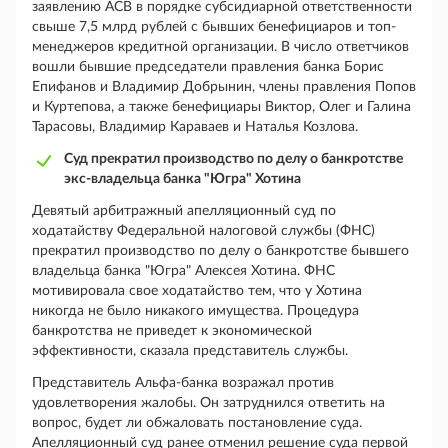
заявлению АСВ в порядке субсидиарной ответственности
свыше 7,5 млрд рублей с бывших бенефициаров и топ-
менеджеров кредитной организации. В число ответчиков
вошли бывшие председатели правления банка Борис
Епифанов и Владимир Добрынин, члены правления Попов
и Куртепова, а также бенефициары Виктор, Олег и Галина
Тарасовы, Владимир Караваев и Наталья Козлова.
Суд прекратил производство по делу о банкротстве
экс-владельца банка "Югра" Хотина
Девятый арбитражный апелляционный суд по
ходатайству Федеральной налоговой службы (ФНС)
прекратил производство по делу о банкротстве бывшего
владельца банка "Югра" Алексея Хотина. ФНС
мотивировала свое ходатайство тем, что у Хотина
никогда не было никакого имущества. Процедура
банкротства не приведет к экономической
эффективности, сказала представитель службы.
Представитель Альфа-банка возражал против
удовлетворения жалобы. Он затруднился ответить на
вопрос, будет ли обжаловать постановление суда.
Апелляционный суд ранее отменил решение суда первой