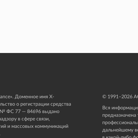
ance». Доменное имя X-
© 1991–
2026
АО
ьство о регистрации средства
Вся информация
 № ФС 77 — 84696 выдано
предназначена 
адзору в сфере связи,
профессиональ
ий и массовых коммуникаций
дальнейшему в
.
в какой-либо ф