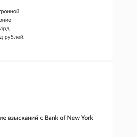
тронной
ерние
млрд
д рублей.
ие взысканий с Bank of New York