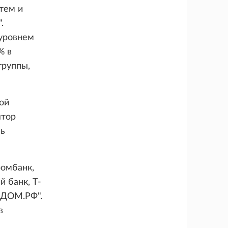
тем и
.
 уровнем
% в
группы,
ой
ятор
нь
ромбанк,
 банк, Т-
 "ДОМ.РФ".
в