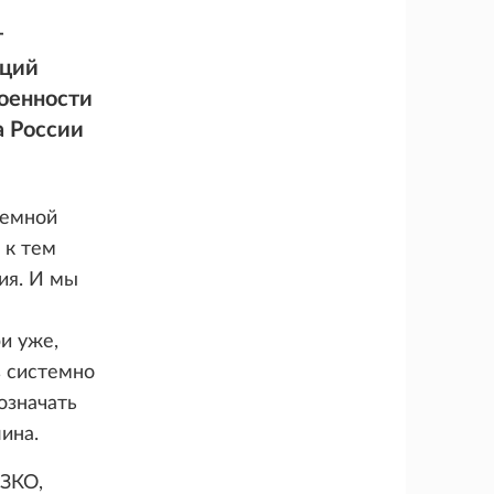
т
аций
роенности
а России
темной
 к тем
ия. И мы
и уже,
в системно
означать
ина.
СЗКО,