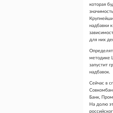
которая бу
значимость
Крупнейшие
надбавки к
зависимост
для них де
Определят
методике Ц
запустит г
надбавок.
Сейчас в с
Совкомбанк
Банк, Пром
На долю эт
российског