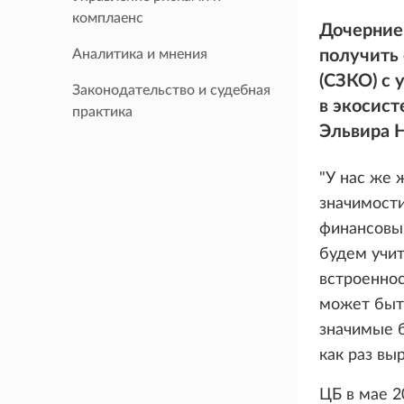
комплаенс
Дочерние 
Аналитика и мнения
получить
(СЗКО) с 
Законодательство и судебная
в экосист
практика
Эльвира Н
"У нас же 
значимости
финансовы
будем учит
встроеннос
может быть
значимые б
как раз вы
ЦБ в мае 2