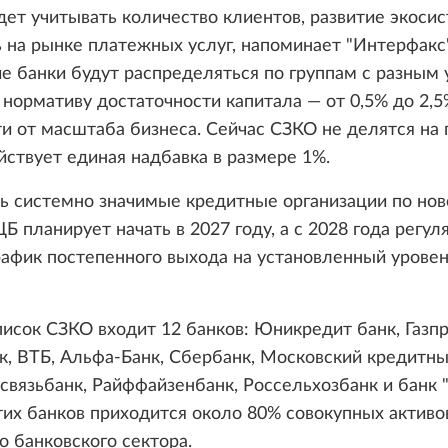
дет учитывать количество клиентов, развитие экосис
 на рынке платежных услуг, напоминает "Интерфакс"
 банки будут распределяться по группам с разным
 нормативу достаточности капитала — от 0,5% до 2,5
и от масштаба бизнеса. Сейчас СЗКО не делятся на 
йствует единая надбавка в размере 1%.
ь системно значимые кредитные организации по нов
Б планирует начать в 2027 году, а с 2028 года регул
рафик постепенного выхода на установленный урове
писок СЗКО входит 12 банков: Юникредит банк, Газп
, ВТБ, Альфа-Банк, Сбербанк, Московский кредитный
связьбанк, Райффайзенбанк, Россельхозбанк и банк
их банков приходится около 80% совокупных активо
о банковского сектора.