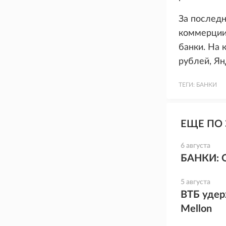
За последн
коммерции 
банки. На 
рублей, Ян
ТЕГИ:
БАНКИ
ЕЩЕ ПО 
6 августа
БАНКИ: 
5 августа
ВТБ удер
Mellon