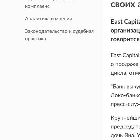
своих 
комплаенс
Аналитика и мнения
East Capi
организац
Законодательство и судебная
практика
говорится
East Capit
о продаже 
цикла, отм
"Банк выку
Локо-банко
пресс-служ
Крупнейши
председате
дочь Яна. 