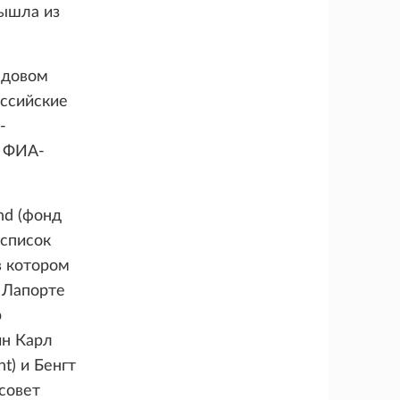
вышла из
ндовом
оссийские
-
, ФИА-
nd (фонд
 список
в котором
 Лапорте
р
ин Карл
t) и Бенгт
совет