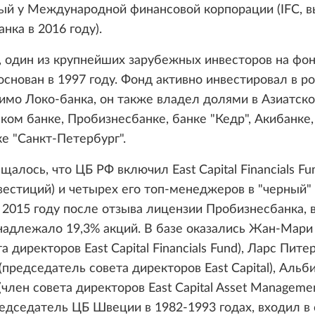
ый у Международной финансовой корпорации (IFC, 
нка в 2016 году).
al, один из крупнейших зарубежных инвесторов на фо
основан в 1997 году. Фонд активно инвестировал в р
имо Локо-банка, он также владел долями в Азиатско
ком банке, Пробизнесбанке, банке "Кедр", Акибанке
ке "Санкт-Петербург".
щалось, что ЦБ РФ включил East Capital Financials Fu
естиций) и четырех его топ-менеджеров в "черный"
 2015 году после отзыва лицензии Пробизнесбанка, 
надлежало 19,3% акций. В базе оказались Жан-Мари
а директоров East Capital Financials Fund), Ларс Пите
(председатель совета директоров East Capital), Альб
(член совета директоров East Capital Asset Managemen
едседатель ЦБ Швеции в 1982-1993 годах, входил в 