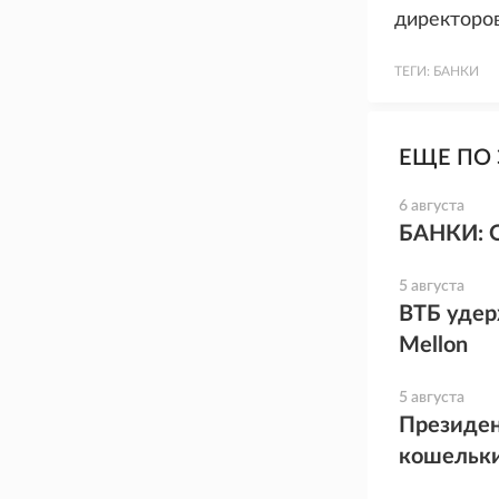
директоров 
ТЕГИ:
БАНКИ
ЕЩЕ ПО 
6 августа
БАНКИ: 
5 августа
ВТБ удер
Mellon
5 августа
Президен
кошельк