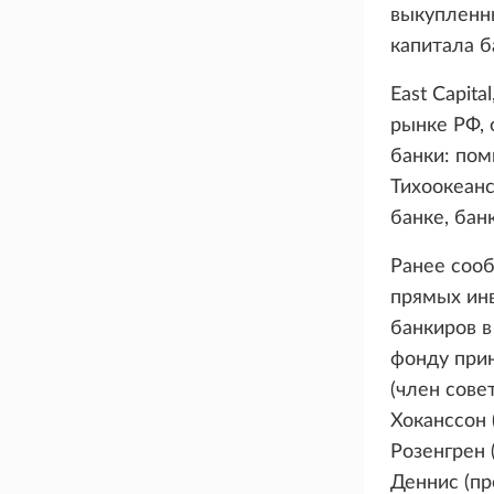
выкупленн
капитала ба
East Capit
рынке РФ, 
банки: пом
Тихоокеанс
банке, бан
Ранее сооб
прямых инв
банкиров в
фонду при
(член совет
Хоканссон 
Розенгрен 
Деннис (пр