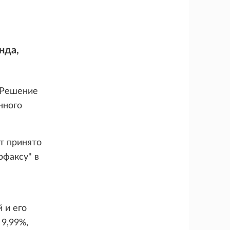
нда,
. Решение
нного
т принято
рфаксу" в
 и его
 9,99%,