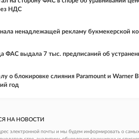
тал на сторону ФАС в споре об уравнивании ц
без НДС
нала ненадлежащей рекламу букмекерской к
да ФАС выдала 7 тыс. предписаний об устранен
лу о блокировке слияния Paramount и Warner Br
ий год
СЯ НА НОВОСТИ
дрес электронной почты и мы будем информировать о самых