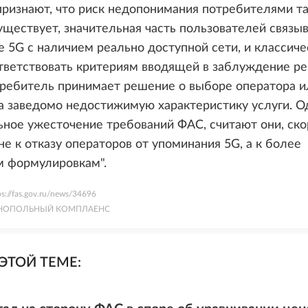
ризнают, что риск недопонимания потребителями т
ществует, значительная часть пользователей связы
 5G с наличием реально доступной сети, и классиче
тветствовать критериям вводящей в заблуждение р
требитель принимает решение о выборе оператора и
а заведомо недостижимую характеристику услуги. О
ное ужесточение требований ФАС, считают они, скор
не к отказу операторов от упоминания 5G, а к более
м формулировкам".
ps://fas.gov.ru/news/34696
НОПОЛЬНЫЙ КОМПЛАЕНС
ЭТОЙ ТЕМЕ: