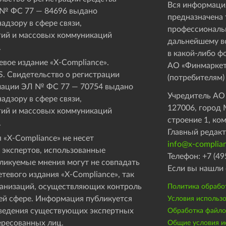
Вся информация
 № ФС 77 — 84696 выдано
предназначена 
адзору в сфере связи,
профессиональ
ий и массовых коммуникаций
дальнейшему в
.
в какой-либо ф
вое издание «Х-Compliance».
АО «Финмаркет
. Свидетельство о регистрации
(потребителям)
мации ЭЛ № ФС 77 — 70754 выдано
Учредитель АО
адзору в сфере связи,
127006, город М
ий и массовых коммуникаций
строение 1, ко
.
Главный редакт
 «X-Compliance» не несет
info@x-complian
 экспертов, использованные
Телефон: +7 (49
бликуемые мнения могут не совпадать
Если вы нашли 
етевого издания «X-Compliance», так
рганизаций, осуществляющих контроль
Политика обрабо
ей сфере. Информация публикуется
Условия использ
оведения существующих экспертных
Обработка файлов
ересованных лиц.
Общие условия ис