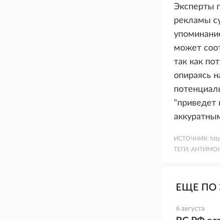
Эксперты п
рекламы су
упоминание
может соо
так как по
опираясь н
потенциаль
"приведет 
аккуратны
ИСТОЧНИК:
htt
ТЕГИ:
АНТИМО
ЕЩЕ ПО 
6 августа