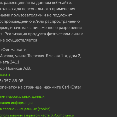
, размещенная на данном веб-сайте,
только для персонального применения
ными пользователями и не подлежит
оспроизведению и/или распространению
орме, иначе как с письменного разрешения
». Реализация продукта физическим лицам
 не осуществляется
 «Финмаркет»
осква, улица Тверская-Ямская 1-я, дом 2,
мната 2411
ор Новиков А.В.
ce.ru
5) 357-88-08
опечатку на странице, нажмите Ctrl+Enter
тки персональных данных
ования информации
 сессионных данных (cookie)
пользования закрытой части X-Compliance