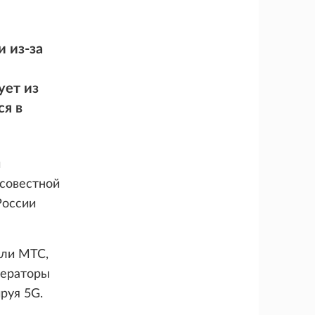
 из-за
ует из
ся в
и
осовестной
России
или МТС,
ператоры
руя 5G.