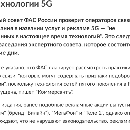
ехнологии 5G
й совет ФАС России проверит операторов связи
ания в названии услуг и рекламе 5G — "не
нных в настоящее время технологий". Это след
заседания экспертного совета, которое состоит
е дни.
е указано, что ФАС планирует рассмотреть практик
 связи, "которые могут содержать признаки недобр
и", поскольку технология сетей пятого поколения в 
пущена, пишет "Коммерсантъ".
 издания, ранее подобные рекламные акции выпуст
" (бренд "Билайн"), "МегаФон" и "Теле 2", однако о
рждают, что не нарушают законодательство, реклами