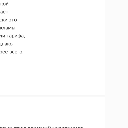
акой
вает
ски это
екламы,
ли тарифа,
днако
ее всего,