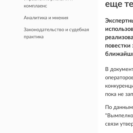
еще т
комплаенс
Аналитика и мнения
Экспертны
использов
Законодательство и судебная
практика
реализова
повестки 
ближайши
В документ
операторов
конкуренци
пока не за
По данным
"Вымпелком
связи утве