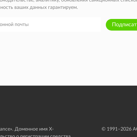
онодательстве, аналитику, обновления санкционных списков 
ность ваших данных гарантируем.
Подписат
ance». Доменное имя X-
© 1991–
2026
АО
ьство о регистрации средства