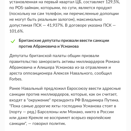
установленная на первый квартал ЦБ, составляет 129,5%,
по POS-займам, которыми, по сути, является продукт
(поскольку ни сам телефон, ни перечисленные допопции
не могут быть реальным залогом), максимально
допустимая ПСК — 41,937%. В договоре указана ПСК —
101,6%.
Британские депутаты призвали ввести санкции
против Абрамовича и Усманова
Депутаты британской палаты общин призвали
правительство заморозить активы миллиардеров Романа
Абрамовича и Алишера Усманова из-за отравления и
ареста оппозиционера Алексея Навального, сообщил
Forbes.
Ранее Навальный предложил Евросоюзу ввести адресные
санкции против миллиардеров, которые, как он считает,
входят в "окружение" президента РФ Владимира Путина.
"Пока самые дорогие яхты господина Усманова стоят в
(порту — ред.) Барселоны или Монако, никто в России
или даже Кремле не воспримет всерьез европейские
санкции", — говорил политик.