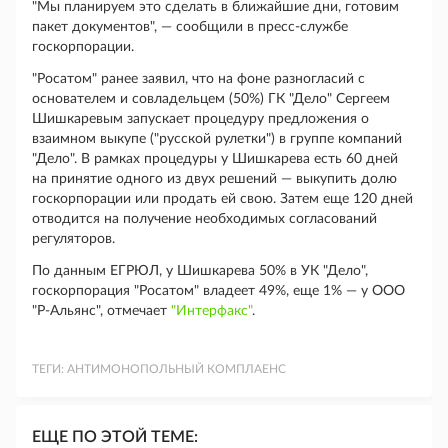
"Мы планируем это сделать в ближайшие дни, готовим
пакет документов", — сообщили в пресс-службе
госкорпорации.
"Росатом" ранее заявил, что на фоне разногласий с
основателем и совладельцем (50%) ГК "Дело" Сергеем
Шишкаревым запускает процедуру предложения о
взаимном выкупе ("русской рулетки") в группе компаний
"Дело". В рамках процедуры у Шишкарева есть 60 дней
на принятие одного из двух решений — выкупить долю
госкорпорации или продать ей свою. Затем еще 120 дней
отводится на получение необходимых согласований
регуляторов.
По данным ЕГРЮЛ, у Шишкарева 50% в УК "Дело",
госкорпорация "Росатом" владеет 49%, еще 1% — у ООО
"Р-Альянс", отмечает
"Интерфакс"
.
ТЕГИ:
АНТИМОНОПОЛЬНЫЙ КОМПЛАЕНС
ЕЩЕ ПО ЭТОЙ ТЕМЕ: