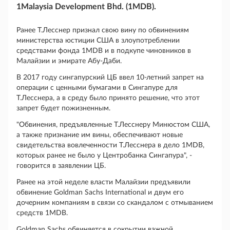
1Malaysia Development Bhd. (1MDB).
Ранее Т.Лесснер признал свою вину по обвинениям
министерства юстиции США в злоупотреблении
средствами фонда 1MDB и в подкупе чиновников в
Малайзии и эмирате Абу-Даби.
В 2017 году сингапурский ЦБ ввел 10-летний запрет на
операции с ценными бумагами в Сингапуре для
Т.Лесснера, а в среду было принято решение, что этот
запрет будет пожизненным.
"Обвинения, предъявленные Т.Лесснеру Минюстом США,
а также признание им вины, обеспечивают новые
свидетельства вовлеченности Т.Лесснера в дело 1MDB,
которых ранее не было у Центробанка Сингапура", -
говорится в заявлении ЦБ.
Ранее на этой неделе власти Малайзии предъявили
обвинение Goldman Sachs International и двум его
дочерним компаниям в связи со скандалом с отмыванием
средств 1MDB.
Goldman Sachs обвиняется в сокрытии важной