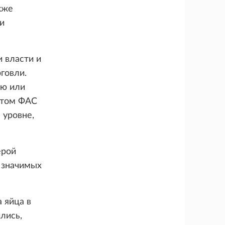
кже
и
 власти и
говли.
ию или
этом ФАС
 уровне,
ерой
 значимых
 яйца в
лись,