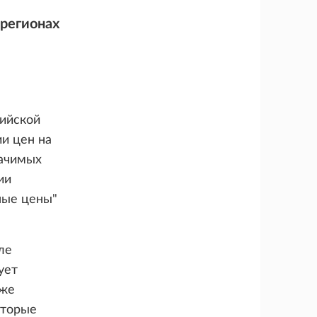
 регионах
сийской
и цен на
начимых
ии
ные цены"
ле
ует
 же
оторые