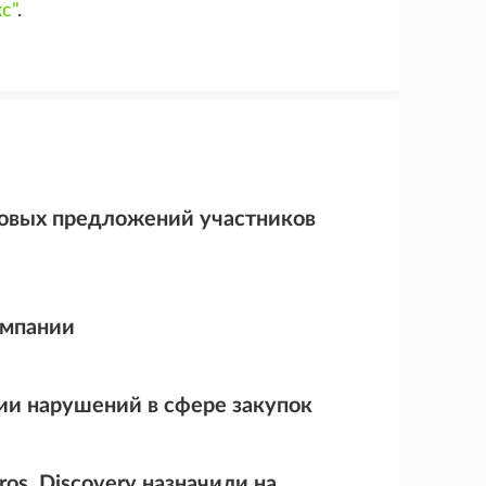
с"
.
еновых предложений участников
омпании
ии нарушений в сфере закупок
os. Discovery назначили на