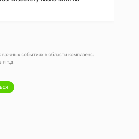
 важных событиях в области комплаенс:
и т.д.
ься