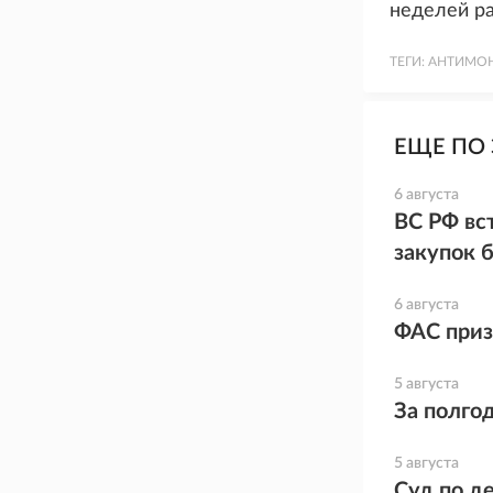
неделей р
ТЕГИ:
АНТИМО
ЕЩЕ ПО 
6 августа
ВС РФ вс
закупок 
6 августа
ФАС приз
5 августа
За полго
5 августа
Суд по де