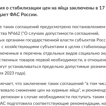
я о стабилизации цен на яйца заключены в 17
щает ФАС России.
е таких соглашений предусмотрено постановлением
тва №662 ("О случаях допустимости соглашений,
х органами государственной власти субъектов Рос
 с хозяйствующими субъектами в целях стабилизаци
люченные в перечень отдельных видов социально з
ственных товаров первой необходимости, в отношен
огут устанавливаться предельно допустимые рознич
я 2023 года).
ечает, что заключение таких соглашений "в том чис
вовало снижению цен на куриные яйца", и рекоменд
регионам в случае необходимости поступать таким
ФАС подготовила соответствующие рекомендации, к