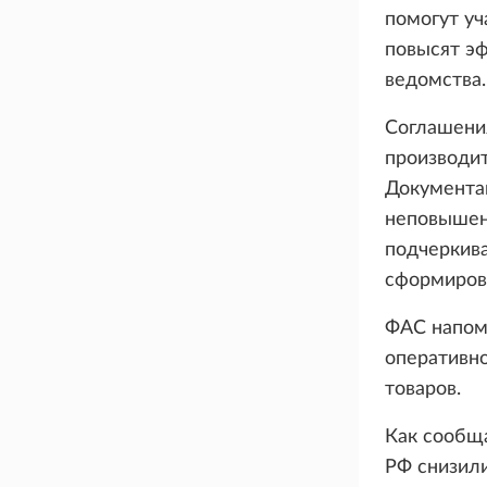
помогут уч
повысят эф
ведомства.
Соглашени
производит
Документам
неповышен
подчеркива
сформирова
ФАС напом
оперативно
товаров.
Как сообща
РФ снизили