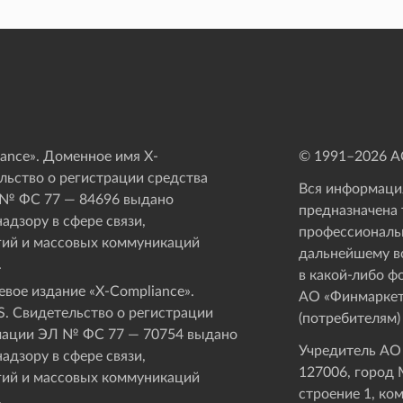
ance». Доменное имя X-
© 1991–
2026
АО
ьство о регистрации средства
Вся информация
 № ФС 77 — 84696 выдано
предназначена 
адзору в сфере связи,
профессиональ
ий и массовых коммуникаций
дальнейшему в
.
в какой-либо ф
вое издание «Х-Compliance».
АО «Финмаркет
. Свидетельство о регистрации
(потребителям)
мации ЭЛ № ФС 77 — 70754 выдано
Учредитель АО
адзору в сфере связи,
127006, город М
ий и массовых коммуникаций
строение 1, ко
.