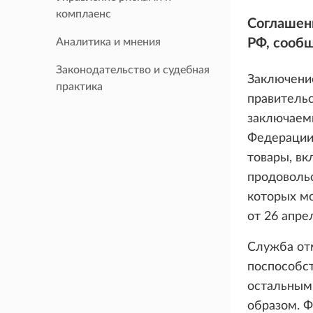
комплаенс
Соглашени
Аналитика и мнения
РФ, сооб
Законодательство и судебная
Заключени
практика
правительс
заключаемы
Федерации
товары, вк
продоволь
которых м
от 26 апрел
Служба отм
поспособст
остальным 
образом. 