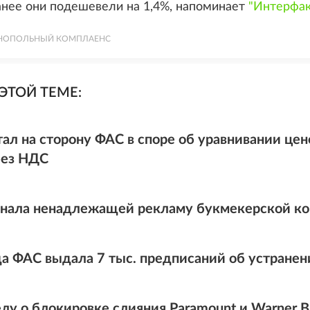
анее они подешевели на 1,4%, напоминает
"Интерфак
НОПОЛЬНЫЙ КОМПЛАЕНС
ЭТОЙ ТЕМЕ:
тал на сторону ФАС в споре об уравнивании ц
без НДС
нала ненадлежащей рекламу букмекерской к
да ФАС выдала 7 тыс. предписаний об устранен
лу о блокировке слияния Paramount и Warner Br