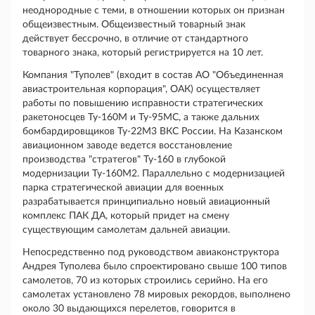
неоднородные с теми, в отношении которых он признан
общеизвестным. Общеизвестный товарный знак
действует бессрочно, в отличие от стандартного
товарного знака, который регистрируется на 10 лет.
Компания "Туполев" (входит в состав АО "Объединенная
авиастроительная корпорация", ОАК) осуществляет
работы по повышению исправности стратегических
ракетоносцев Ту-160М и Ту-95МС, а также дальних
бомбардировщиков Ту-22М3 ВКС России. На Казанском
авиационном заводе ведется восстановление
производства "стратегов" Ту-160 в глубокой
модернизации Ту-160М2. Параллельно с модернизацией
парка стратегической авиации для военных
разрабатывается принципиально новый авиационный
комплекс ПАК ДА, который придет на смену
существующим самолетам дальней авиации.
Непосредственно под руководством авиаконструктора
Андрея Туполева было спроектировано свыше 100 типов
самолетов, 70 из которых строились серийно. На его
самолетах установлено 78 мировых рекордов, выполнено
около 30 выдающихся перелетов, говорится в