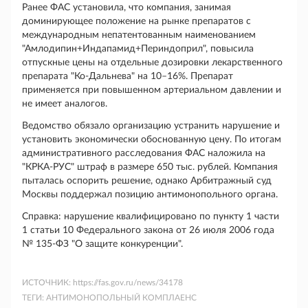
Ранее ФАС установила, что компания, занимая
доминирующее положение на рынке препаратов с
международным непатентованным наименованием
"Амлодипин+Индапамид+Периндоприл", повысила
отпускные цены на отдельные дозировки лекарственного
препарата "Ко-Дальнева" на 10–16%. Препарат
применяется при повышенном артериальном давлении и
не имеет аналогов.
Ведомство обязало организацию устранить нарушение и
установить экономически обоснованную цену. По итогам
административного расследования ФАС наложила на
"КРКА-РУС" штраф в размере 650 тыс. рублей. Компания
пыталась оспорить решение, однако Арбитражный суд
Москвы поддержал позицию антимонопольного органа.
Справка: нарушение квалифицировано по пункту 1 части
1 статьи 10 Федерального закона от 26 июля 2006 года
№ 135-ФЗ "О защите конкуренции".
ИСТОЧНИК:
https://fas.gov.ru/news/34178
ТЕГИ:
АНТИМОНОПОЛЬНЫЙ КОМПЛАЕНС