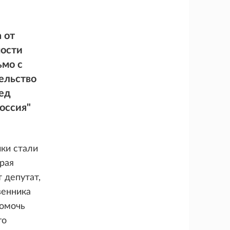
 от
ности
ьмо с
ельство
ед
оссия"
ики стали
рая
 депутат,
венника
помочь
го