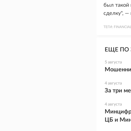
был такой 
сделку", —
ТЕГИ:
FINANCIA
ЕЩЕ ПО 
5 августа
Мошенник
4 августа
За три м
4 августа
Минцифры
ЦБ и Мин