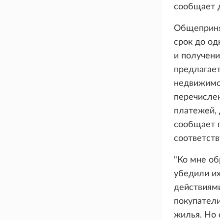
сообщает 
Общепринят
срок до од
и получени
предлагает
недвижимос
перечисле
платежей, 
сообщает г
соответст
"Ко мне о
убедили их
действиями
покупатели
жилья. Но 