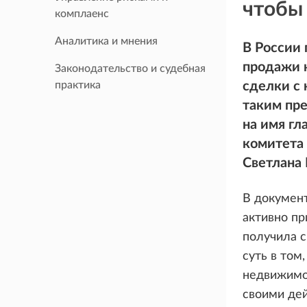
чтобы
комплаенс
Аналитика и мнения
В России 
продажи 
Законодательство и судебная
практика
сделки с 
таким пр
на имя г
комитета 
Светлана 
В документ
активно пр
получила с
суть в то
недвижимос
своими де