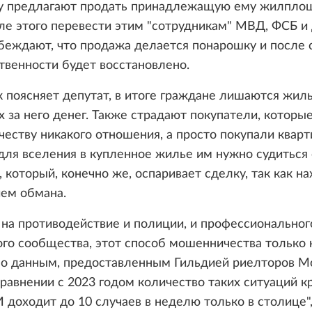
у предлагают продать принадлежащую ему жилплощ
ле этого перевести этим "сотрудникам" МВД, ФСБ и 
беждают, что продажа делается понарошку и после 
твенности будет восстановлено.
к поясняет депутат, в итоге граждане лишаются жиль
 за него денег. Также страдают покупатели, которы
еству никакого отношения, а просто покупали кварт
для вселения в купленное жилье им нужно судиться 
 который, конечно же, оспаривает сделку, так как н
ием обмана.
на противодействие и полиции, и профессиональног
го сообщества, этот способ мошенничества только 
По данным, предоставленным Гильдией риелторов М
сравнении с 2023 годом количество таких ситуаций к
И доходит до 10 случаев в неделю только в столице"