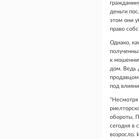
гражданин
деньги пос
этом они у
право собс
Однако, ка
полученных
к мошеннич
дом. Ведь 
продавцом,
под влиян
"Несмотря 
риелторско
обороты. 
сегодня в 
возросло. 