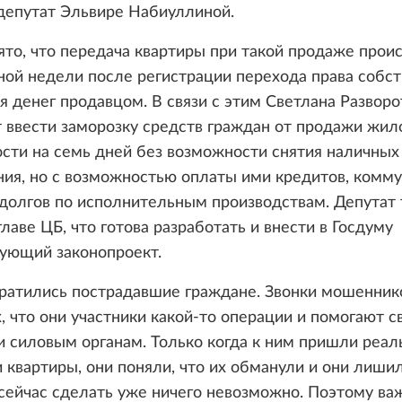
депутат Эльвире Набиуллиной.
о, что передача квартиры при такой продаже проис
ной недели после регистрации перехода права собс
я денег продавцом. В связи с этим Светлана Разворо
 ввести заморозку средств граждан от продажи жил
ти на семь дней без возможности снятия наличных
ния, но с возможностью оплаты ими кредитов, комм
долгов по исполнительным производствам. Депутат
лаве ЦБ, что готова разработать и внести в Госдуму
вующий законопроект.
братились пострадавшие граждане. Звонки мошенник
, что они участники какой-то операции и помогают 
 силовым органам. Только когда к ним пришли реа
 квартиры, они поняли, что их обманули и они лиши
сейчас сделать уже ничего невозможно. Поэтому ва