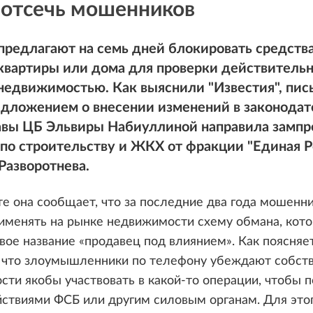
 отсечь мошенников
предлагают на семь дней блокировать средства
квартиры или дома для проверки действитель
недвижимостью. Как выяснили "Известия", пис
едложением о внесении изменений в законодат
лавы ЦБ Эльвиры Набиуллиной направила зампр
по строительству и ЖКХ от фракции "Единая Р
Разворотнева.
е она сообщает, что за последние два года мошенн
именять на рынке недвижимости схему обмана, кото
вое название «продавец под влиянием». Как поясняет
м, что злоумышленники по телефону убеждают собст
ти якобы участвовать в какой-то операции, чтобы 
йствиями ФСБ или другим силовым органам. Для это