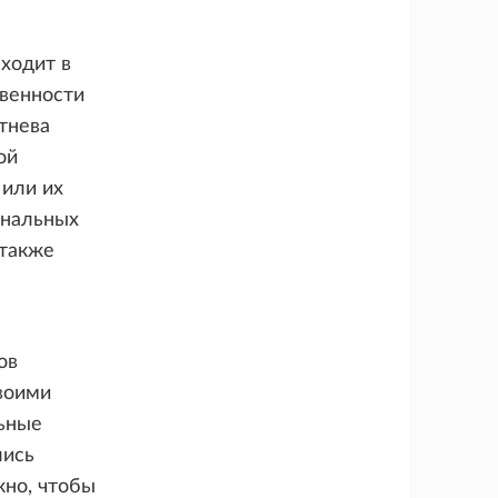
ходит в
твенности
тнева
ой
 или их
унальных
 также
ов
своими
льные
лись
жно, чтобы