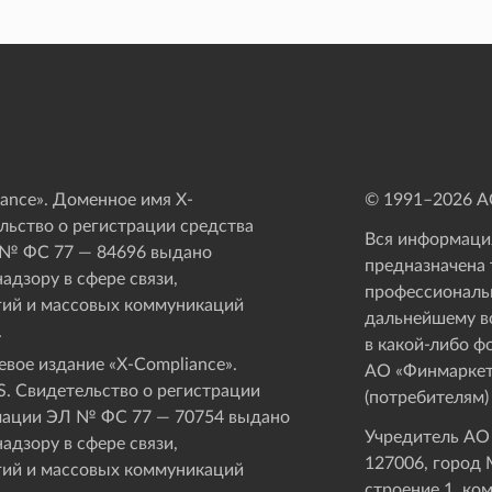
ance». Доменное имя X-
© 1991–
2026
АО
ьство о регистрации средства
Вся информация
 № ФС 77 — 84696 выдано
предназначена 
адзору в сфере связи,
профессиональ
ий и массовых коммуникаций
дальнейшему в
.
в какой-либо ф
вое издание «Х-Compliance».
АО «Финмаркет
. Свидетельство о регистрации
(потребителям)
мации ЭЛ № ФС 77 — 70754 выдано
Учредитель АО
адзору в сфере связи,
127006, город М
ий и массовых коммуникаций
строение 1, ко