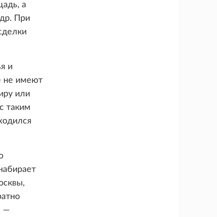
адь, а
др. При
сделки
я и
е не имеют
иру или
с таким
аходился
о
набирает
осквы,
ратно
, —