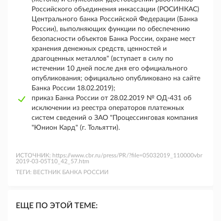
Российского объединения инкассации (РОСИНКАС)
Центрального банка Российской Федерации (Банка
России), выполняющих функции по обеспечению
безопасности объектов Банка России, охране мест
хранения денежных средств, ценностей и
драгоценных металлов" (вступает в силу по
истечении 10 дней после дня его официального
опубликования; официально опубликовано на сайте
Банка России 18.02.2019);
приказ Банка России от 28.02.2019 № ОД-431 об
исключении из реестра операторов платежных
систем сведений о ЗАО "Процессинговая компания
"Юнион Кард" (г. Тольятти).
ИСТОЧНИК:
https://www.cbr.ru/press/PR/?file=05032019_110000vbr
2019-03-05T10_42_57.htm
ТЕГИ:
ВЕСТНИК БАНКА РОССИИ
ЕЩЕ ПО ЭТОЙ ТЕМЕ: