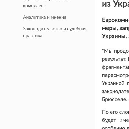
из Ук
комплаенс
Аналитика и мнения
Еврокомис
меры, за
Законодательство и судебная
практика
Украины, 
"Мы продо
результат.
фрагментац
пересмотр
Украиной,
законодате
Брюсселе.
По его сло
будет "име
особенно д