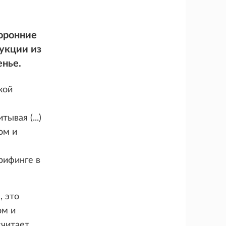
торонние
укции из
енье.
кой
ывая (...)
ом и
рифинге в
, это
ом и
считает