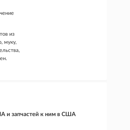
ечение
тов из
, муку,
ельства,
ен.
А и запчастей к ним в США