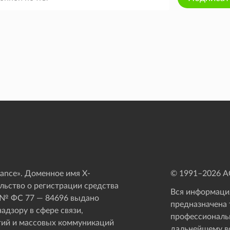
ance». Доменное имя X-
© 1991–
2026
АО
ьство о регистрации средства
Вся информация
 № ФС 77 — 84696 выдано
предназначена 
адзору в сфере связи,
профессиональ
ий и массовых коммуникаций
дальнейшему в