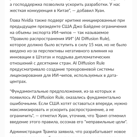
а господдержка позволила ускорить разработки. У нас
жесткая конкуренция в Китае", — добавил Хуан.
Глава Nvidia также подверг критике инициированные при
предыдущем президенте США Джо Байдене ограничения
на объемы экспорта ИИ-чипов — так называемое
"Правило распространения ИИ" (AI Diffusion Rule),
которое должно было вступить в силу 15 мая, но не было
введено из-за перспективы негативного влияния на
инновации в Штатах и подрыва дипломатических
отношений с десятками стран. AI Diffusion Rule
предусматривало создание трехуровневой системы
лицензирования для ИИ-чипов, используемых в дата-
центрах.
"Фундаментальные предположения, из-за которых и
появилось AI Diffusion Rule, оказались фундаментально
ошибочными. Если США хотят оставаться впереди, нужно
максимизировать и ускорить распространение, а не
ограничить", — отметил Хуан, уточнив, что Трамп отменил
введение этого правила, осознав его "неправильные цели".
Администрация Трампа заявила, что разрабатывает новое