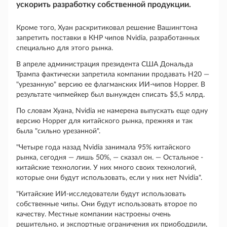
ускорить разработку собственной продукции.
Кроме того, Хуан раскритиковал решение Вашингтона
запретить поставки в КНР чипов Nvidia, разработанных
специально для этого рынка.
В апреле администрация президента США Дональда
Трампа фактически запретила компании продавать H20 —
"урезанную" версию ее флагманских ИИ-чипов Hopper. В
результате чипмейкер был вынужден списать $5,5 млрд.
По словам Хуана, Nvidia не намерена выпускать еще одну
версию Hopper для китайского рынка, прежняя и так
была "сильно урезанной".
"Четыре года назад Nvidia занимала 95% китайского
рынка, сегодня — лишь 50%, — сказал он. — Остальное -
китайские технологии. У них много своих технологий,
которые они будут использовать, если у них нет Nvidia".
"Китайские ИИ-исследователи будут использовать
собственные чипы. Они будут использовать второе по
качеству. Местные компании настроены очень
решительно, и экспортные ограничения их приободрили,