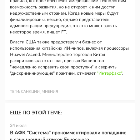
правило, которое обеспечит американским технологиям
возможность развития, но не откроет к ним доступ
недружественным странам. Когда новые меры будут
финализированы, неясно, однако представитель
администрации предупредил, что это может занять
некоторое время, пишет FT.
Власти США также предостерегли бизнес от
использования китайских ИИ-чипов, включая процессоры
Huawei Ascend. Министерство торговли Китая
раскритиковало этот шаг, призвав Вашингтон
"немедленно исправить свои проступки" и свернуть
"дискриминирующие" практики, отмечает
"Интерфакс"
.
ТЕГИ:
САНКЦИИ_МНЕНИЯ
ЕЩЕ ПО ЭТОЙ ТЕМЕ:
24 июля
В АФК "Система" прокомментировали попадание
в санкционный список Евросоюза