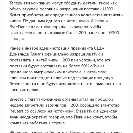
Теперь эти компании могут обсудить детали, такие как
объем закупок. Условием разрешения поставок H200
будет приобретение определенного количества китайских
чипов. По данным одного из источников, Alibaba и
ByteDance в частном порядке выражали Nvidia
заинтересованность в заказе более 200 тыс. чипов H200
каждая.
Ранее в январе администрация президента США
Дональда Трампа официально разрешила Nvidia
поставлять в Китай чипы H200 при условии, что эти
поставки будут составлять не более 50% объема,
проданного американским клиентам, а китайские
клиенты подтвердят наличие надлежащих процедур
безопасности и не будут использовать эти компоненты в
военных целях.
Вместе с тем таможенные органы Китая на прошлой
неделе запретили ввоз чипов H200, сообщало агентство
Reuters со ссылкой на источники. Глава Nvidia Дженсен
Хуан неоднократно говорил, что Пекин не хочет, чтобы
компания работала в стране.
Bloomberg ранее сообщал, что Пекин планирует частично