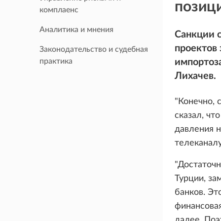
позиц
комплаенс
Аналитика и мнения
Санкции 
проектов 
Законодательство и судебная
практика
импортоз
Лихачев.
"Конечно, 
сказал, чт
давления н
телеканалу
"Достаточн
Турции, за
банков. Эт
финансовая
далее. Поэ