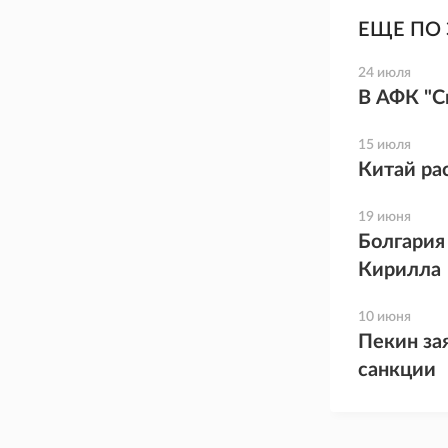
ЕЩЕ ПО 
24 июля
В АФК "С
15 июля
Китай ра
19 июня
Болгария
Кирилла
10 июня
Пекин за
санкции