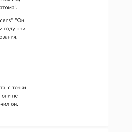
атома".
mens". "Он
м году они
ования,
та, с точки
 они не
чил он.