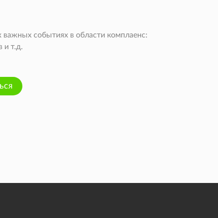
 важных событиях в области комплаенс:
и т.д.
ься