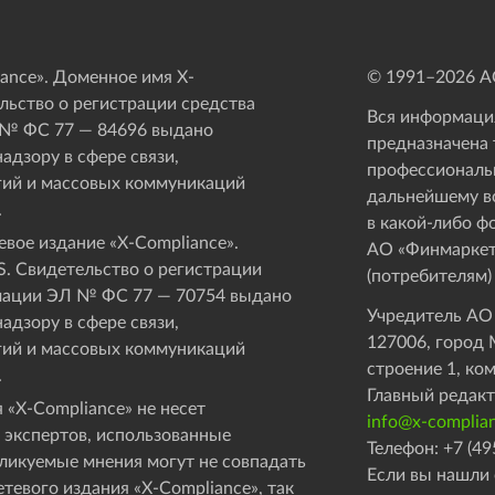
ance». Доменное имя X-
© 1991–
2026
АО
ьство о регистрации средства
Вся информация
 № ФС 77 — 84696 выдано
предназначена 
адзору в сфере связи,
профессиональ
ий и массовых коммуникаций
дальнейшему в
.
в какой-либо ф
вое издание «Х-Compliance».
АО «Финмаркет
. Свидетельство о регистрации
(потребителям)
мации ЭЛ № ФС 77 — 70754 выдано
Учредитель АО
адзору в сфере связи,
127006, город М
ий и массовых коммуникаций
строение 1, ко
.
Главный редакт
 «X-Compliance» не несет
info@x-complian
 экспертов, использованные
Телефон: +7 (49
бликуемые мнения могут не совпадать
Если вы нашли 
етевого издания «X-Compliance», так