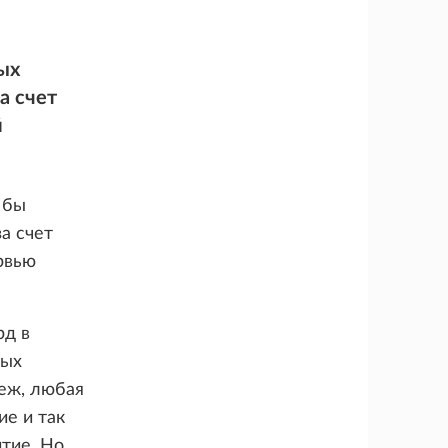
ых
а счет
й
 бы
за счет
рвью
рд в
ных
еж, любая
ие и так
тие. Но,