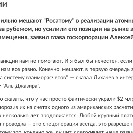
ии
сильно мешают "Росатому" в реализации атомн
за рубежом, но усилили его позиции на рынке з
амещения, заявил глава госкорпорации Алексе
санкции нам не помогают. И я был бы нечестен, если
о нам все равно. Конечно, мешают, в первую очередь 
а систему взаиморасчетов", — сказал Лихачев в инте
 "Аль-Джазира".
о сказать, что у нас просто фактически украли $2 мл
морозив их на счетах одного из американских расчет
о несколько лет продолжается. Любой крупный плат
 проводка — это спецоперация всегда, это разрешен
тому это, конечно же, душит, сдерживает наше разви