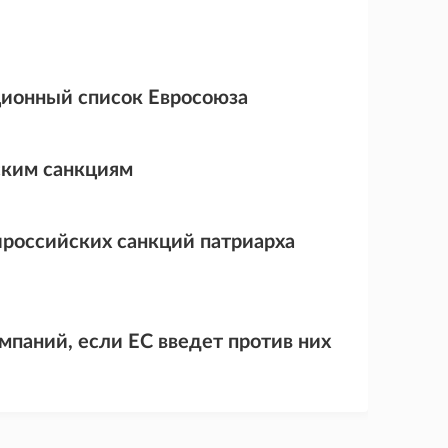
ционный список Евросоюза
ским санкциям
ироссийских санкций патриарха
мпаний, если ЕС введет против них