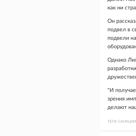
как ни стр
Он рассказ
подвел в с
подвели на
оборудован
Однако Лих
разработки
дружествен
"И получае
зрения имп
делают наш
ТЕГИ:
САНКЦИ