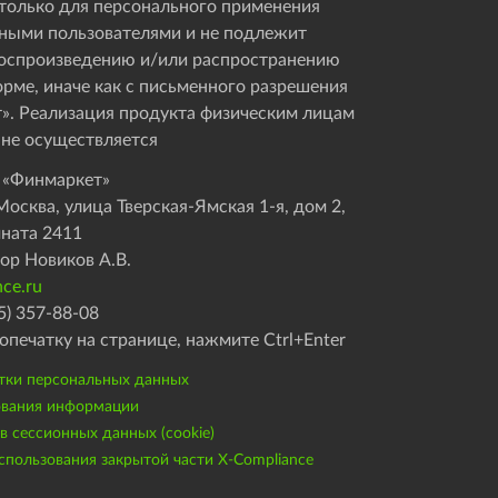
только для персонального применения
ными пользователями и не подлежит
оспроизведению и/или распространению
орме, иначе как с письменного разрешения
». Реализация продукта физическим лицам
 не осуществляется
 «Финмаркет»
осква, улица Тверская-Ямская 1-я, дом 2,
мната 2411
ор Новиков А.В.
ce.ru
5) 357-88-08
опечатку на странице, нажмите Ctrl+Enter
тки персональных данных
ования информации
 сессионных данных (cookie)
пользования закрытой части X-Compliance