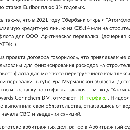
о ставке Euribor плюс 3% годовых.
 также, что в 2021 году Сбербанк открыл "Атомфло
вляемую кредитную линию на
€
35,14 млн на строите
флота для ООО "Арктическая перевалка" (дочерняя 
ТЭК").
из проекта договора говорилось, что привлекаемые 
льзованы для финансирования расходов на строител
ового флота для морского перегрузочного комплекс
ой перевалки" в губе Ура Мурманской области. Дого
ство и поставку портофлота заключен между "Атомф
yards Gorinchem B.V., отмечает
"Интерфакс"
. Нидерл
е выполнила свои обязательства, отказавшись от ве
 начала СВО и введения санкций.
картотеке арбитражных дел, ранее в Арбитражный с