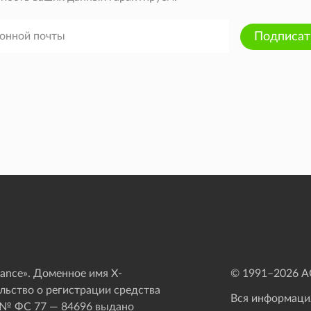
Подписат
ance». Доменное имя X-
© 1991–
2026
АО
ьство о регистрации средства
Вся информация
 № ФС 77 — 84696 выдано