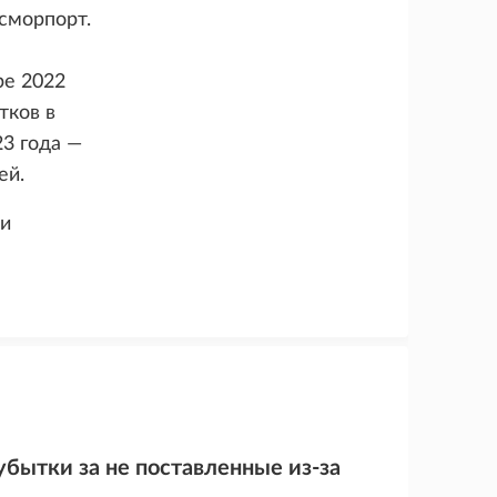
сморпорт.
ре 2022
тков в
23 года —
ей.
 и
убытки за не поставленные из-за