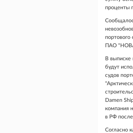
проценты п
Сообщалось
невозобно
портового 
ПАО "НОВА
В выписке 
будут испо
судов порт
"Арктическ
строитель
Damen Ship
компания н
в РФ после
Согласно 