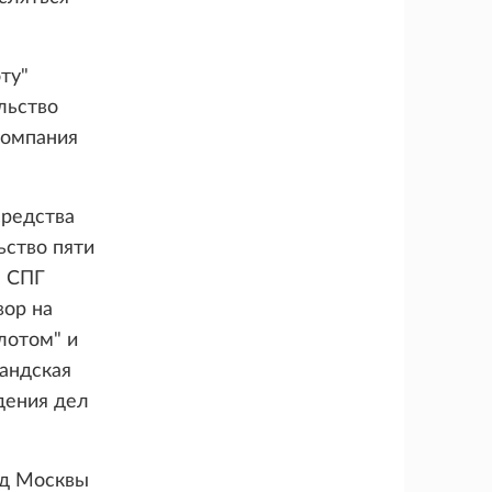
ту"
льство
компания
средства
ьство пяти
а СПГ
вор на
лотом" и
андская
дения дел
уд Москвы