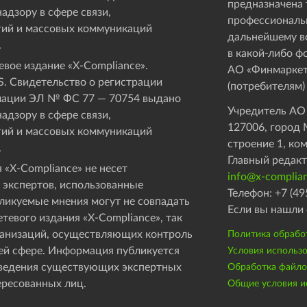
предназначена 
адзору в сфере связи,
профессиональ
ий и массовых коммуникаций
дальнейшему в
.
в какой-либо ф
вое издание «Х-Compliance».
АО «Финмаркет
. Свидетельство о регистрации
(потребителям)
мации ЭЛ № ФС 77 — 70754 выдано
Учредитель АО
адзору в сфере связи,
127006, город М
ий и массовых коммуникаций
строение 1, ко
.
Главный редакт
 «X-Compliance» не несет
info@x-complian
 экспертов, использованные
Телефон: +7 (49
бликуемые мнения могут не совпадать
Если вы нашли 
етевого издания «X-Compliance», так
рганизаций, осуществляющих контроль
Политика обрабо
ей сфере. Информация публикуется
Условия использ
оведения существующих экспертных
Обработка файлов
ересованных лиц.
Общие условия ис