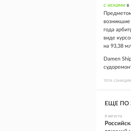
с исками
в 
Предметом 
возникшие 
года арбит
виде курсо
на 93,38 м
Damen Ship
судоремон
ТЕГИ:
САНКЦИИ
ЕЩЕ ПО 
6 августа
Российск