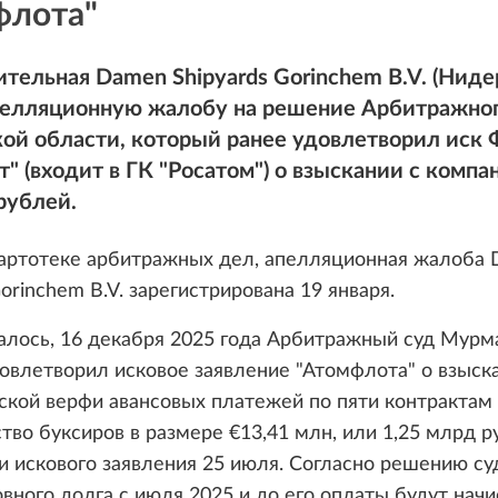
флота"
тельная Damen Shipyards Gorinchem B.V. (Нид
пелляционную жалобу на решение Арбитражног
ой области, который ранее удовлетворил иск
" (входит в ГК "Росатом") о взыскании с компа
рублей.
картотеке арбитражных дел, апелляционная жалоба
Gorinchem B.V. зарегистрирована 19 января.
алось, 16 декабря 2025 года Арбитражный суд Мурм
овлетворил исковое заявление "Атомфлота" о взыск
кой верфи авансовых платежей по пяти контрактам
тво буксиров в размере
€
13,41 млн, или 1,25 млрд р
и искового заявления 25 июля. Согласно решению суд
вного долга с июля 2025 и до его оплаты будут начи