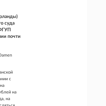
ерланды)
о суда
 ФГУП
нии почти
 Damen
анской
ании с
 на
ублей на
а, на
сляться