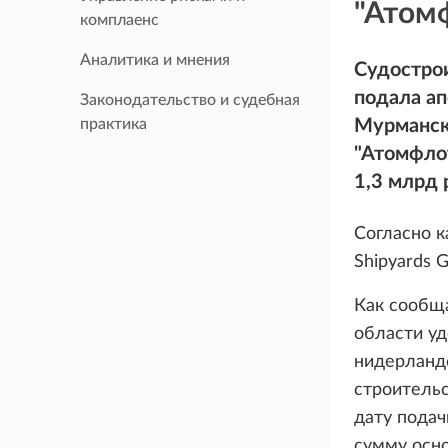
"Атом
комплаенс
Аналитика и мнения
Судострои
подала а
Законодательство и судебная
практика
Мурманск
"Атомфлот
1,3 млрд 
Согласно 
Shipyards 
Как сообщ
области уд
нидерландс
строительс
дату подач
сумму осно