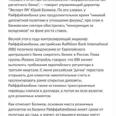
расчетного банка", — говорит управляющий директор
"Эксперт РА" Юрий Беликов. По его словам, у
Райффайзенбанка уже продолжительное время "никакой
депозитной политики в отношении физлиц", при этом в
банковском секторе обострилась "конкуренция за
вкладчиков" на фоне роста ставок.
Весной этого года контролирующий акционер
Райффайзенбанка, австрийская Raiffeisen Bank International
(RBI) получила предписание от Европейского
центрального банка сократить бизнес в России. Глава
группы Йоханн Штробль говорил, что RBI начнет
выполнять требования европейского регулятора в
третьем квартале. С июня российская "дочка" перестала
открывать для клиентов накопительные счета и
пролонгировать ранее открытые депозиты.
Райффайзенбанк также остановил трансграничные
переводы сначала в долларах, а потом во всех валютах
для розничных клиентов.
Как отмечает Беликов, основная масса розничных
депозитов на балансе Райффайзенбанка имеет сроки от
полугода до года, а значит, оставшиеся вклады могут