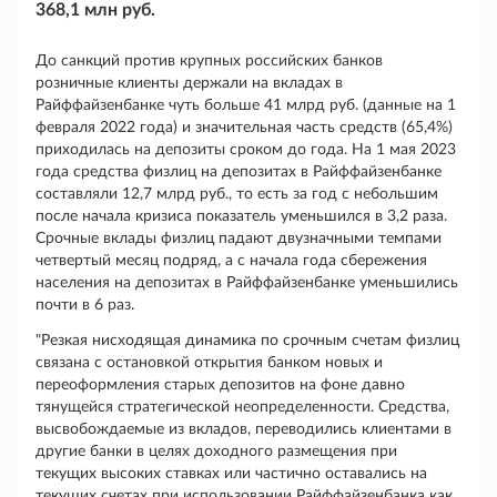
368,1 млн руб.
До санкций против крупных российских банков
розничные клиенты держали на вкладах в
Райффайзенбанке чуть больше 41 млрд руб. (данные на 1
февраля 2022 года) и значительная часть средств (65,4%)
приходилась на депозиты сроком до года. На 1 мая 2023
года средства физлиц на депозитах в Райффайзенбанке
составляли 12,7 млрд руб., то есть за год с небольшим
после начала кризиса показатель уменьшился в 3,2 раза.
Срочные вклады физлиц падают двузначными темпами
четвертый месяц подряд, а с начала года сбережения
населения на депозитах в Райффайзенбанке уменьшились
почти в 6 раз.
"Резкая нисходящая динамика по срочным счетам физлиц
связана с остановкой открытия банком новых и
переоформления старых депозитов на фоне давно
тянущейся стратегической неопределенности. Средства,
высвобождаемые из вкладов, переводились клиентами в
другие банки в целях доходного размещения при
текущих высоких ставках или частично оставались на
текущих счетах при использовании Райффайзенбанка как