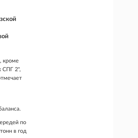
зской
вой
, кроме
 СПГ 2",
отмечает
баланса.
чередей по
тонн в год