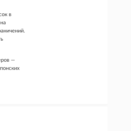
сок в
 на
раничений.
ть
еров —
японских