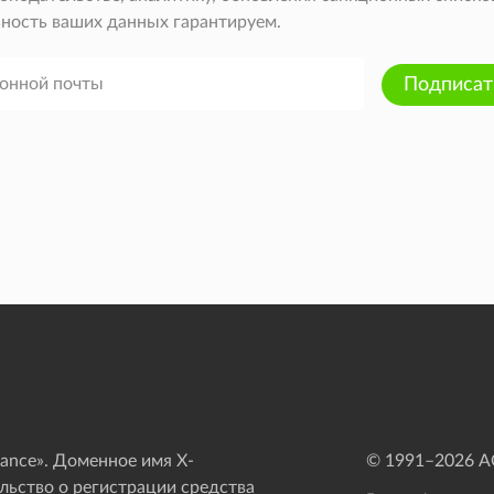
ность ваших данных гарантируем.
Подписат
ance». Доменное имя X-
© 1991–
2026
АО
ьство о регистрации средства