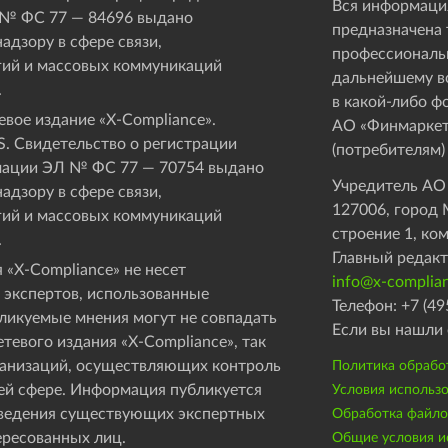
Вся информация
 № ФС 77 — 84696 выдано
предназначена 
адзору в сфере связи,
профессиональ
ий и массовых коммуникаций
дальнейшему в
.
в какой-либо ф
вое издание «Х-Compliance».
АО «Финмаркет
. Свидетельство о регистрации
(потребителям)
мации ЭЛ № ФС 77 — 70754 выдано
Учредитель АО
адзору в сфере связи,
127006, город М
ий и массовых коммуникаций
строение 1, ко
.
Главный редакт
 «X-Compliance» не несет
info@x-complian
 экспертов, использованные
Телефон: +7 (49
бликуемые мнения могут не совпадать
Если вы нашли 
етевого издания «X-Compliance», так
рганизаций, осуществляющих контроль
Политика обрабо
ей сфере. Информация публикуется
Условия использ
оведения существующих экспертных
Обработка файлов
ересованных лиц.
Общие условия ис