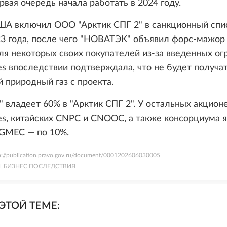
рвая очередь начала работать в 2024 году.
А включил ООО "Арктик СПГ 2" в санкционный спи
3 года, после чего "НОВАТЭК" объявил форс-мажор
ля некоторых своих покупателей из-за введенных ог
ies впоследствии подтверждала, что не будет получа
природный газ с проекта.
владеет 60% в "Арктик СПГ 2". У остальных акцион
ies, китайских CNPC и CNOOC, а также консорциума 
OGMEC — по 10%.
p://publication.pravo.gov.ru/document/0001202606030005
_БИЗНЕС ПОСЛЕДСТВИЯ
ЭТОЙ ТЕМЕ: