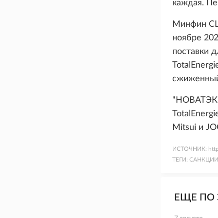
каждая. Пе
Минфин СШ
ноябре 202
поставки д
TotalEnerg
сжиженный 
"НОВАТЭК" 
TotalEnerg
Mitsui и J
ИСТОЧНИК:
htt
ТЕГИ:
САНКЦИИ
ЕЩЕ ПО 