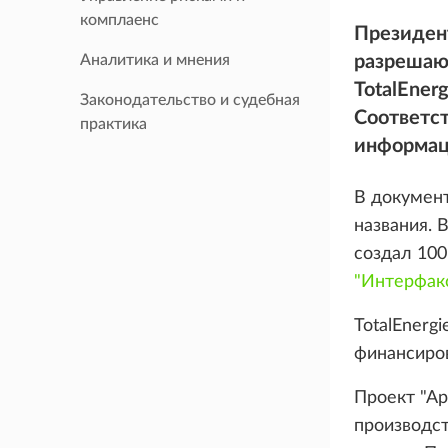
комплаенс
Президен
Аналитика и мнения
разрешаю
TotalEner
Законодательство и судебная
Соответс
практика
информац
В докумен
названия. 
создал 100
"Интерфак
TotalEnerg
финансиров
Проект "Ар
производст