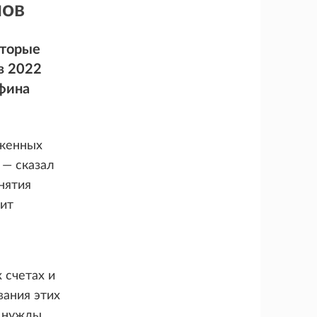
нов
оторые
в 2022
нфина
оженных
 — сказал
нятия
дит
 счетах и
вания этих
, нужды