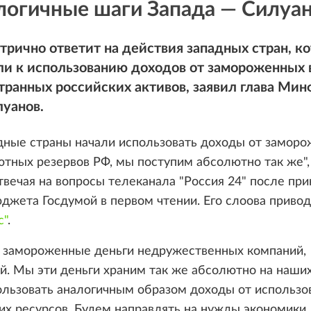
логичные шаги Запада — Силуа
рично ответит на действия западных стран, к
ли к использованию доходов от замороженных 
транных российских активов, заявил глава Ми
луанов.
адные страны начали использовать доходы от замор
тных резервов РФ, мы поступим абсолютно так же",
твечая на вопросы телеканала "Россия 24" после при
джета Госдумой в первом чтении. Его слоова приво
с"
.
ь замороженные деньги недружественных компаний,
й. Мы эти деньги храним так же абсолютно на наших
льзовать аналогичным образом доходы от использо
тих ресурсов. Будем направлять на нужды экономики