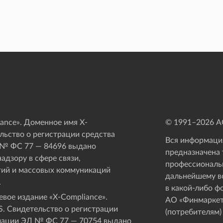
ance». Доменное имя X-
© 1991–
2026
АО
ьство о регистрации средства
Вся информация
 № ФС 77 — 84696 выдано
предназначена 
адзору в сфере связи,
профессиональ
ий и массовых коммуникаций
дальнейшему в
.
в какой-либо ф
вое издание «Х-Compliance».
АО «Финмаркет
. Свидетельство о регистрации
(потребителям)
мации ЭЛ № ФС 77 — 70754 выдано