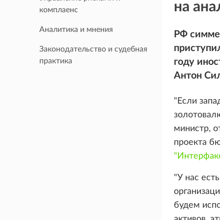
на ана
комплаенс
Аналитика и мнения
РФ симмет
приступи
Законодательство и судебная
практика
году инос
Антон Си
"Если зап
золотовалю
министр, о
проекта бю
"Интерфак
"У нас ест
организаци
будем испо
активов, э