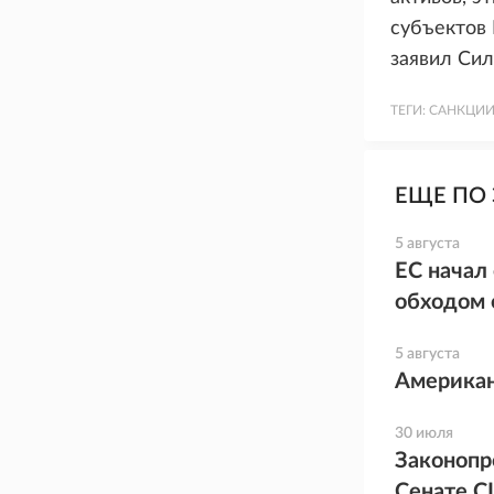
субъектов 
заявил Сил
ТЕГИ:
САНКЦИИ
ЕЩЕ ПО 
5 августа
ЕС начал
обходом 
5 августа
Американ
30 июля
Законопр
Сенате 