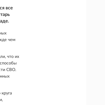
ся все
етарь
аде.
ных
ежде чем
ли, что их
 способы
сти СВО.
енных
 круга
и,