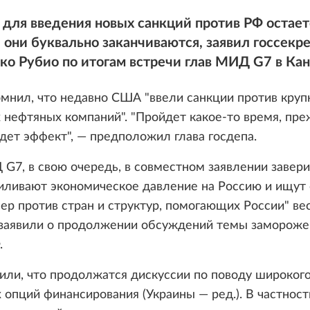
для введения новых санкций против РФ остает
они буквально заканчиваются, заявил госсекр
о Рубио по итогам встречи глав МИД G7 в Кан
мнил, что недавно США "ввели санкции против круп
 нефтяных компаний". "Пройдет какое-то время, пр
удет эффект", — предположил глава госдепа.
G7, в свою очередь, в совместном заявлении завери
силивают экономическое давление на Россию и ищут
ер против стран и структур, помогающих России" ве
 заявили о продолжении обсуждений темы заморож
.
ли, что продолжатся дискуссии по поводу широкого
опций финансирования (Украины — ред.). В частност