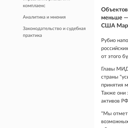
комплаенс
Объектов 
Аналитика и мнения
меньше — 
США Марк
Законодательство и судебная
практика
Рубио напо
российских
от этого б
Главы МИД 
страны "у
принятия м
Также они
активов РФ
"Мы отмети
возможных 