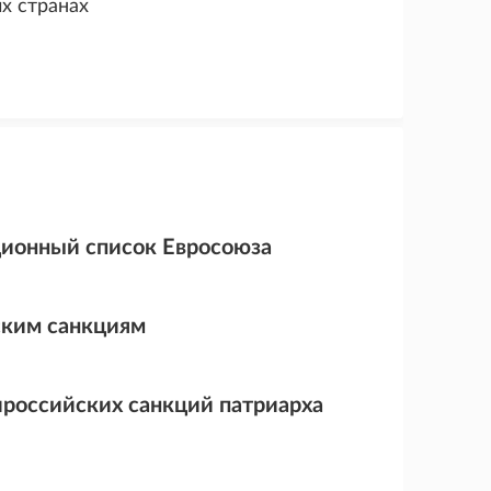
х странах
ционный список Евросоюза
ским санкциям
ироссийских санкций патриарха