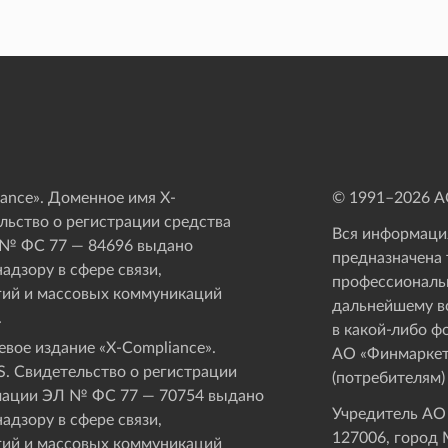
ance». Доменное имя X-
© 1991–
2026
АО
ьство о регистрации средства
Вся информация
 № ФС 77 — 84696 выдано
предназначена 
адзору в сфере связи,
профессиональ
ий и массовых коммуникаций
дальнейшему в
.
в какой-либо ф
вое издание «Х-Compliance».
АО «Финмаркет
. Свидетельство о регистрации
(потребителям)
мации ЭЛ № ФС 77 — 70754 выдано
Учредитель АО
адзору в сфере связи,
127006, город М
ий и массовых коммуникаций