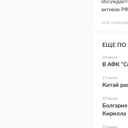
обсуждает
активов РФ
ТЕГИ:
САНКЦИ
ЕЩЕ ПО 
24 июля
В АФК "С
15 июля
Китай ра
19 июня
Болгария
Кирилла
10 июня