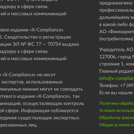
предназначена 
адзору в сфере связи,
профессиональ
ий и массовых коммуникаций
дальнейшему в
.
в какой-либо ф
вое издание «Х-Compliance».
АО «Финмаркет
. Свидетельство о регистрации
(потребителям)
мации ЭЛ № ФС 77 — 70754 выдано
Учредитель АО
адзору в сфере связи,
127006, город М
ий и массовых коммуникаций
строение 1, ко
.
Главный редакт
 «X-Compliance» не несет
info@x-complian
 экспертов, использованные
Телефон: +7 (49
бликуемые мнения могут не совпадать
Если вы нашли 
етевого издания «X-Compliance», так
рганизаций, осуществляющих контроль
Политика обрабо
ей сфере. Информация публикуется
Условия использ
оведения существующих экспертных
Обработка файлов
ересованных лиц.
Общие условия ис