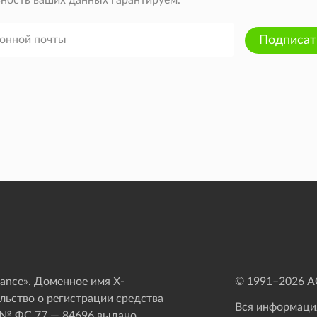
ность ваших данных гарантируем.
Подписат
ance». Доменное имя X-
© 1991–
2026
АО
ьство о регистрации средства
Вся информация
 № ФС 77 — 84696 выдано