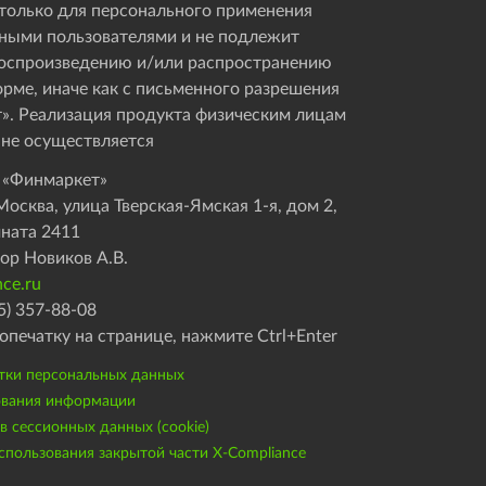
только для персонального применения
ными пользователями и не подлежит
оспроизведению и/или распространению
орме, иначе как с письменного разрешения
». Реализация продукта физическим лицам
 не осуществляется
 «Финмаркет»
осква, улица Тверская-Ямская 1-я, дом 2,
мната 2411
ор Новиков А.В.
ce.ru
5) 357-88-08
опечатку на странице, нажмите Ctrl+Enter
тки персональных данных
ования информации
 сессионных данных (cookie)
пользования закрытой части X-Compliance