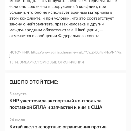
может продолжать получать военные материалы, даже
если оно вовлечено в вооруженный конфликт, при
условии, что оно не использует военные материалы в
этом конфликте, и при условии, что это соответствует
закону о нейтралитете, правах человека и другим
международным обязательствам Швейцарии", —
отмечается в сообщении Федерального совета.
ИСТОЧНИК:
https://www.admin.ch/en/newnsb/YqYzZ-I0u4vkNxVNN9js
j
ТЕГИ:
ЭМБАРГО/ТОРГОВЫЕ ОГРАНИЧЕНИЯ
ЕЩЕ ПО ЭТОЙ ТЕМЕ:
5 августа
КНР ужесточила экспортный контроль за
поставкой БПЛА и запчастей к ним в США
24 июля
Китай ввел экспортные ограничения против